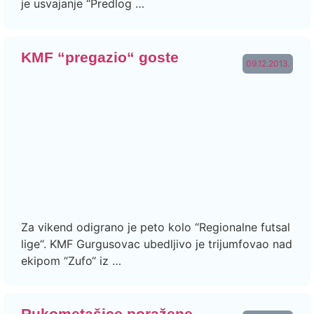
je usvajanje “Predlog …
KMF “pregazio“ goste
09.12.2013.
Za vikend odigrano je peto kolo “Regionalne futsal
lige“. KMF Gurgusovac ubedljivo je trijumfovao nad
ekipom “Zufo“ iz …
Rukometašice poražene