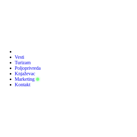
Скочите
на
садржај
Vesti
Turizam
Poljoprivreda
Knjaževac
Marketing
Kontakt