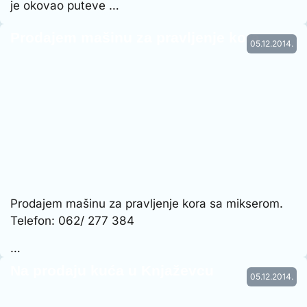
je okovao puteve …
Prodajem mašinu za pravljenje kora
05.12.2014.
Prodajem mašinu za pravljenje kora sa mikserom.
Telefon: 062/ 277 384
…
Na prodaju kuća u Knjaževcu
05.12.2014.