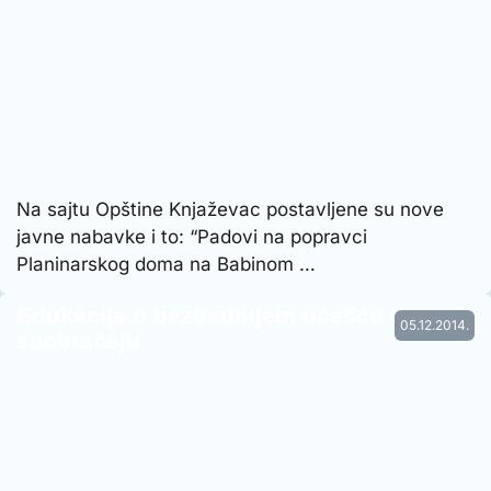
Na sajtu Opštine Knjaževac postavljene su nove
javne nabavke i to: “Padovi na popravci
Planinarskog doma na Babinom …
Edukacija o bezbednijem učešću dece u
05.12.2014.
saobraćaju