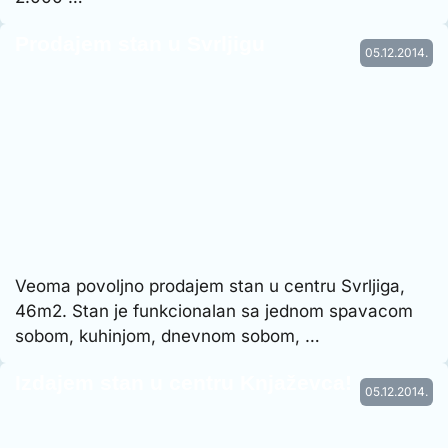
Prodajem stan u Svrljigu
05.12.2014.
Veoma povoljno prodajem stan u centru Svrljiga,
46m2. Stan je funkcionalan sa jednom spavacom
sobom, kuhinjom, dnevnom sobom, …
Izdajem stan u centru Knjaževca!
05.12.2014.