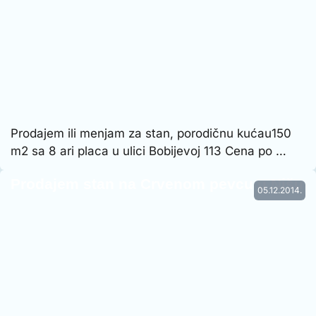
Prodajem ili menjam za stan, porodičnu kućau150
m2 sa 8 ari placa u ulici Bobijevoj 113 Cena po …
Prodajem stan na Crvenom pevcu u Nišu
05.12.2014.