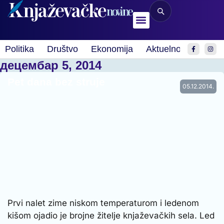
Politika
Društvo
Ekonomija
Aktuelnosti
Spor
децембар 5, 2014
Pet dana bez struje
05.12.2014.
Prvi nalet zime niskom temperaturom i ledenom
kišom ojadio je brojne žitelje knjaževačkih sela. Led