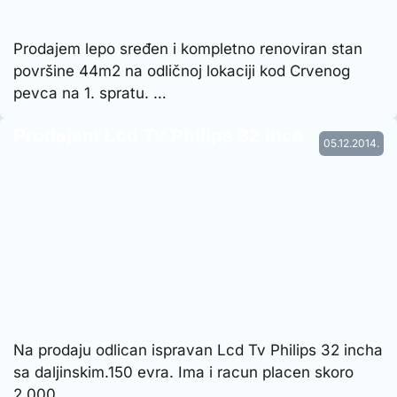
Prodajem lepo sređen i kompletno renoviran stan
površine 44m2 na odličnoj lokaciji kod Crvenog
pevca na 1. spratu. …
Prodajem Lcd Tv Philips 32 inca
05.12.2014.
Na prodaju odlican ispravan Lcd Tv Philips 32 incha
sa daljinskim.150 evra. Ima i racun placen skoro
2.000 …