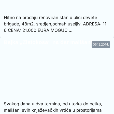
Hitno na prodaju renoviran stan u ulici devete
brigade, 48m2, sredjen,odmah useljiv. ADRESA: 11-
6 CENA: 21.000 EURA MOGUC …
Bajka „Zlatokosa“ na dar mališanima
05.12.2014.
Svakog dana u dva termina, od utorka do petka,
mališani svih knjaževačkih vrtića u prostorijama