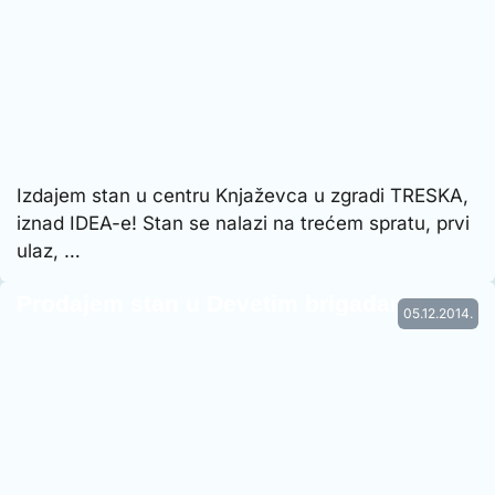
Izdajem stan u centru Knjaževca u zgradi TRESKA,
iznad IDEA-e! Stan se nalazi na trećem spratu, prvi
ulaz, …
Prodajem stan u Devetim brigadama
05.12.2014.