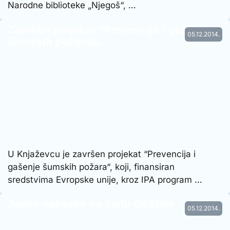
Narodne biblioteke „Njegoš“, …
Završen projekat “Prevencija i gašenje
05.12.2014.
šumskih požara&…
U Knjaževcu je završen projekat “Prevencija i
gašenje šumskih požara“, koji, finansiran
sredstvima Evropske unije, kroz IPA program …
Javne nabavke na sajtu Opštine
05.12.2014.