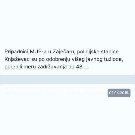
Pripadnici MUP-a u Zaječaru, policijske stanice
Knjaževac su po odobrenju višeg javnog tužioca,
odredili meru zadržavanja do 48 …
Humanitarna izložba dečjih radova
07.04.2015.