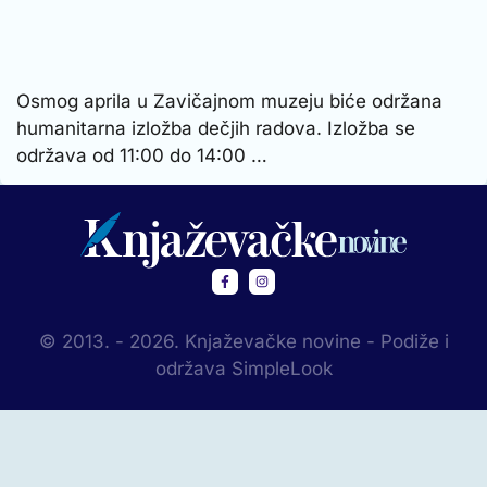
Osmog aprila u Zavičajnom muzeju biće održana
humanitarna izložba dečjih radova. Izložba se
održava od 11:00 do 14:00 …
© 2013. - 2026. Knjaževačke novine - Podiže i
održava SimpleLook