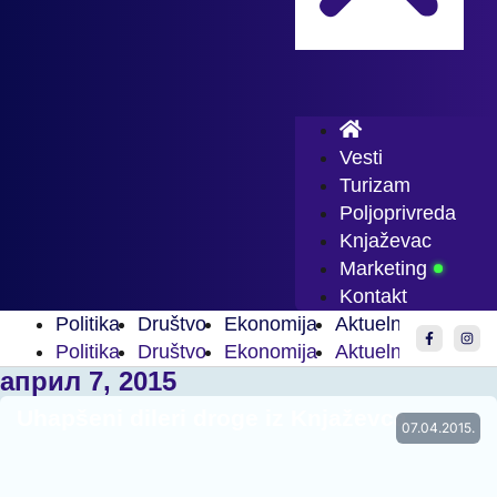
Vesti
Turizam
Poljoprivreda
Knjaževac
Marketing
Kontakt
Politika
Društvo
Ekonomija
Aktuelnosti
Spor
Politika
Društvo
Ekonomija
Aktuelnosti
Spor
април 7, 2015
Uhapšeni dileri droge iz Knjaževca
07.04.2015.