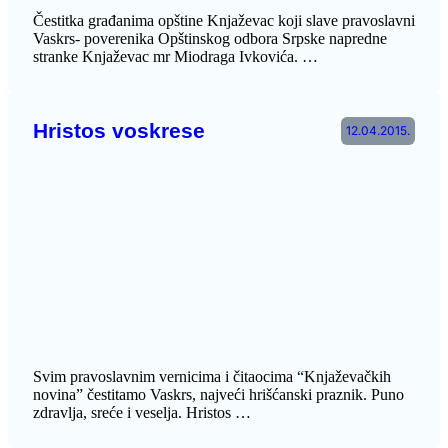
Čestitka građanima opštine Knjaževac koji slave pravoslavni
Vaskrs- poverenika Opštinskog odbora Srpske napredne
stranke Knjaževac mr Miodraga Ivkovića. …
Hristos voskrese
12.04.2015.
Svim pravoslavnim vernicima i čitaocima “Knjaževačkih
novina” čestitamo Vaskrs, najveći hrišćanski praznik. Puno
zdravlja, sreće i veselja. Hristos …