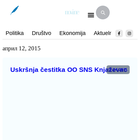
Politika
Društvo
Ekonomija
Aktuelnosti
Spo
април 12, 2015
Uskršnja čestitka OO SNS Knjaževac
12.04.2015.