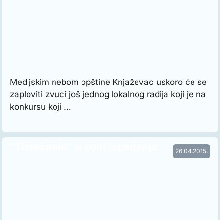
Medijskim nebom opštine Knjaževac uskoro će se
zaploviti zvuci još jednog lokalnog radija koji je na
konkursu koji …
''Timočanin'' u zoni ispadanja
26.04.2015.