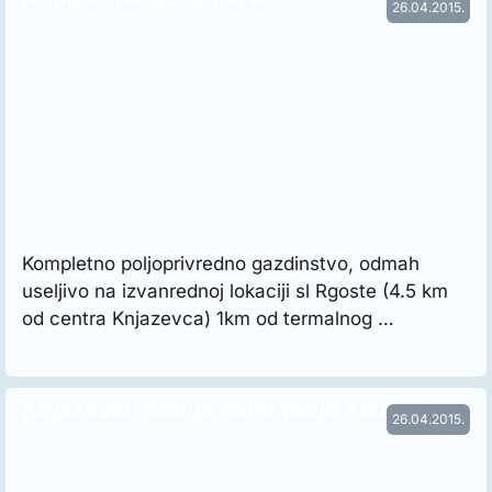
26.04.2015.
Kompletno poljoprivredno gazdinstvo, odmah
useljivo na izvanrednoj lokaciji sl Rgoste (4.5 km
od centra Knjazevca) 1km od termalnog …
Knjaževac dobija novu radio stanicu
26.04.2015.