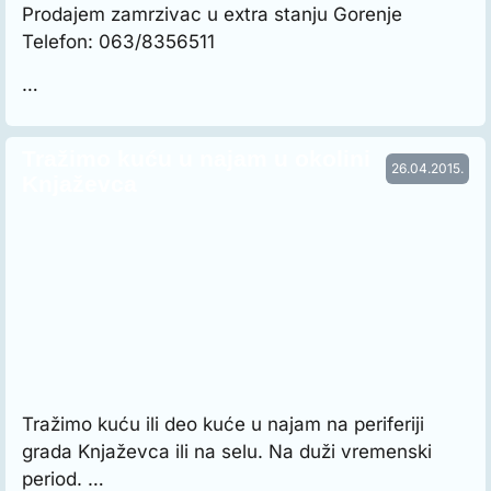
Prodajem zamrzivac u extra stanju Gorenje
Telefon: 063/8356511
…
Tražimo kuću u najam u okolini
26.04.2015.
Knjaževca
Tražimo kuću ili deo kuće u najam na periferiji
grada Knjaževca ili na selu. Na duži vremenski
period. …