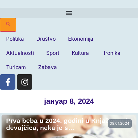
Politika
Društvo
Ekonomija
Aktuelnosti
Sport
Kultura
Hronika
Turizam
Zabava
јануар 8, 2024
Prva beba u 2024. godini u Knjaževcu je
08.01.2024.
devojčica, neka je s…