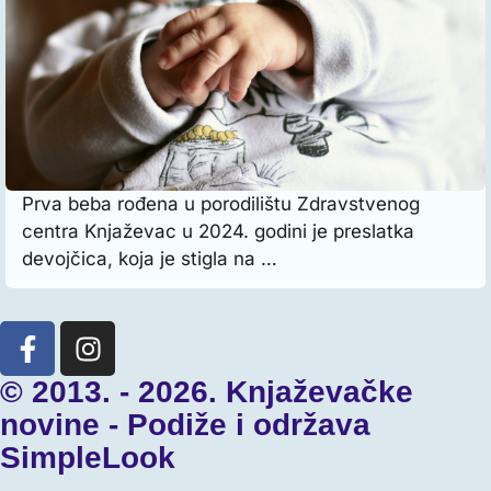
Prva beba rođena u porodilištu Zdravstvenog
centra Knjaževac u 2024. godini je preslatka
devojčica, koja je stigla na …
© 2013. - 2026. Knjaževačke
novine - Podiže i održava
SimpleLook