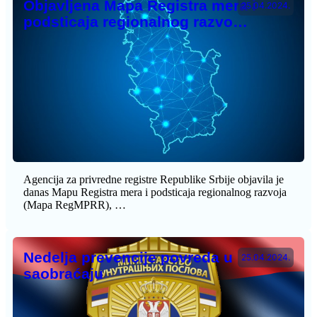
Objavljena Mapa Registra mera i
25.04.2024.
podsticaja regionalnog razvo…
Agencija za privredne registre Republike Srbije objavila je
danas Mapu Registra mera i podsticaja regionalnog razvoja
(Mapa RegMPRR), …
Nedelja prevencije povreda u
25.04.2024.
saobraćaju