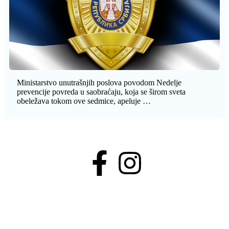
Ministarstvo unutrašnjih poslova povodom Nedelje
prevencije povreda u saobraćaju, koja se širom sveta
obeležava tokom ove sedmice, apeluje …
© 2013. - 2026. Knjaževačke novine - Podiže i održava
SimpleLook