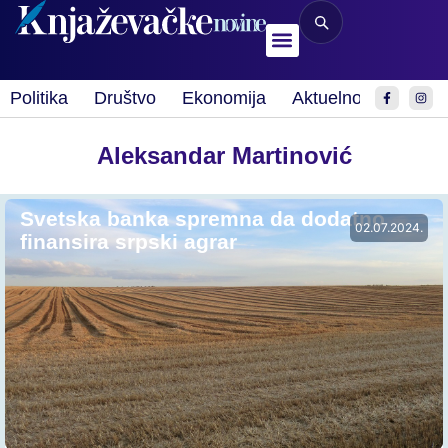
Politika
Društvo
Ekonomija
Aktuelnosti
Spor
Aleksandar Martinović
Svetska banka spremna da dodatno
02.07.2024.
finansira srpski agrar