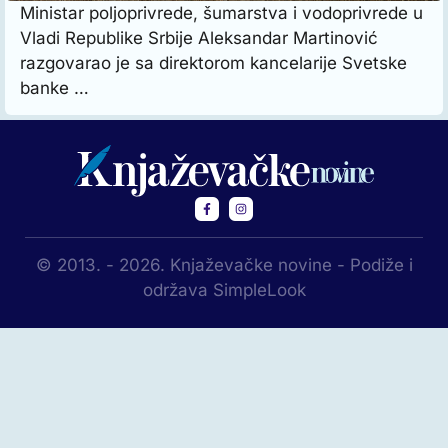
Ministar poljoprivrede, šumarstva i vodoprivrede u
Vladi Republike Srbije Aleksandar Martinović
razgovarao je sa direktorom kancelarije Svetske
banke …
© 2013. - 2026. Knjaževačke novine - Podiže i
održava SimpleLook