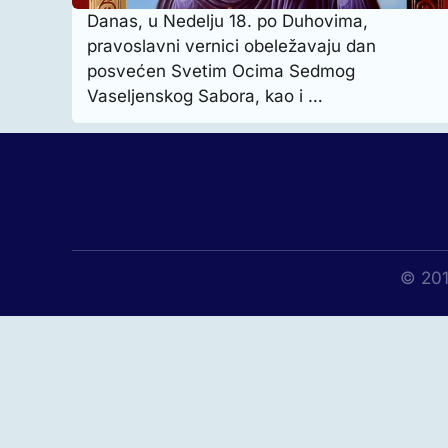
Danas, u Nedelju 18. po Duhovima,
pravoslavni vernici obeležavaju dan
posvećen Svetim Ocima Sedmog
Vaseljenskog Sabora, kao i …
© 201