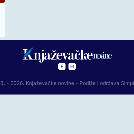
3. - 2026. Knjaževačke novine - Podiže i održava Simp