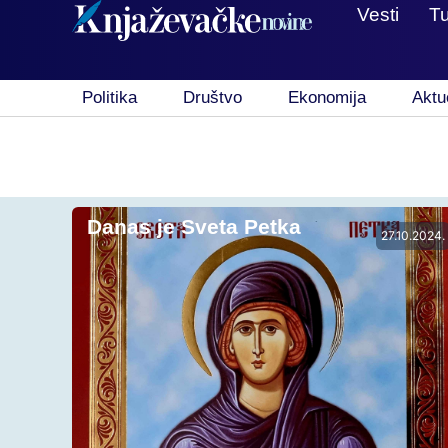
Vesti
T
Politika
Društvo
Ekonomija
Aktu
Danas je Sveta Petka
27.10.2024.