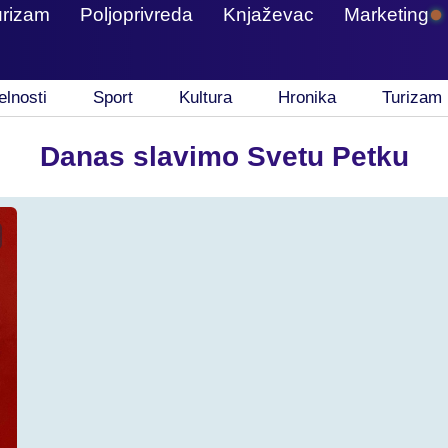
urizam
Poljoprivreda
Knjaževac
Marketing
elnosti
Sport
Kultura
Hronika
Turizam
Danas slavimo Svetu Petku