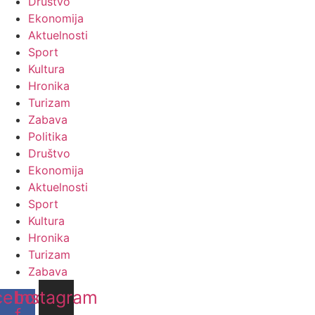
Društvo
Ekonomija
Aktuelnosti
Sport
Kultura
Hronika
Turizam
Zabava
Politika
Društvo
Ekonomija
Aktuelnosti
Sport
Kultura
Hronika
Turizam
Zabava
cebook-
Instagram
f