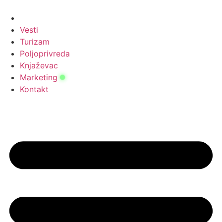
Скочите
на
садржај
Vesti
Turizam
Poljoprivreda
Knjaževac
Marketing
Kontakt