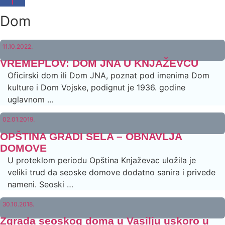
Dom
11.10.2022.
VREMEPLOV: DOM JNA U KNJAŽEVCU
Oficirski dom ili Dom JNA, poznat pod imenima Dom
kulture i Dom Vojske, podignut je 1936. godine
uglavnom …
02.01.2019.
OPŠTINA GRADI SELA – OBNAVLJA
DOMOVE
U proteklom periodu Opština Knjaževac uložila je
veliki trud da seoske domove dodatno sanira i privede
nameni. Seoski …
30.10.2018.
Zgrada seoskog doma u Vasilju uskoro u