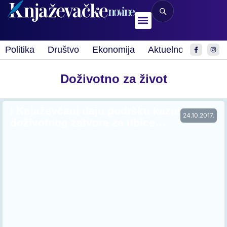
Politika
Društvo
Ekonomija
Aktuelnosti
Spor
Doživotno za život
I Knjaževčani daju podršku kazni
24.10.2017.
doživotnog zatvora za ubice…