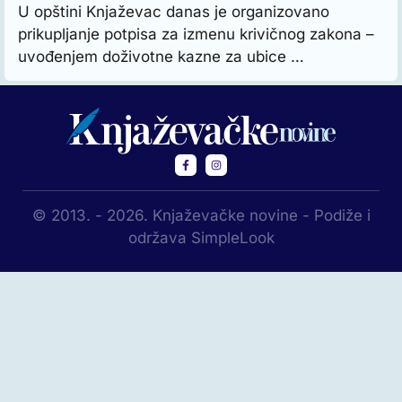
U opštini Knjaževac danas je organizovano
prikupljanje potpisa za izmenu krivičnog zakona –
uvođenjem doživotne kazne za ubice …
© 2013. - 2026. Knjaževačke novine - Podiže i
održava SimpleLook