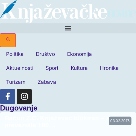
Politika
Društvo
Ekonomija
Aktuelnosti
Sport
Kultura
Hronika
Turizam
Zabava
Dugovanje
Račun Z.C. Knjaževac blokiran – suma je
03.02.2017.
prevazišla 180…