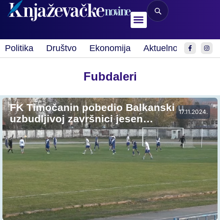
Politika
Društvo
Ekonomija
Aktuelnosti
Spor
Fubdaleri
FK Timočanin pobedio Balkanski u
17.11.2024.
uzbudljivoj završnici jesen…