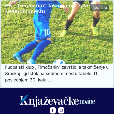
FK ,,Timočanin“ takmičenje završio na
12.06.2023.
sedmom mestu
Fudbalski klub ,,Timočanin“ završio je takmičenje u
Srpskoj ligi Istok na sedmom mestu tabele. U
poslednjem 30. kolu …