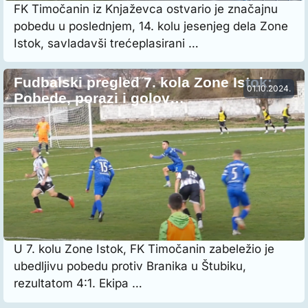
FK Timočanin iz Knjaževca ostvario je značajnu
pobedu u poslednjem, 14. kolu jesenjeg dela Zone
Istok, savladavši trećeplasirani …
Fudbalski pregled 7. kola Zone Istok:
01.10.2024.
Pobede, porazi i golov…
U 7. kolu Zone Istok, FK Timočanin zabeležio je
ubedljivu pobedu protiv Branika u Štubiku,
rezultatom 4:1. Ekipa …