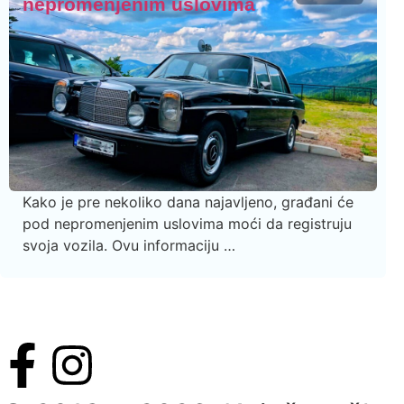
nepromenjenim uslovima
Kako je pre nekoliko dana najavljeno, građani će
pod nepromenjenim uslovima moći da registruju
svoja vozila. Ovu informaciju …