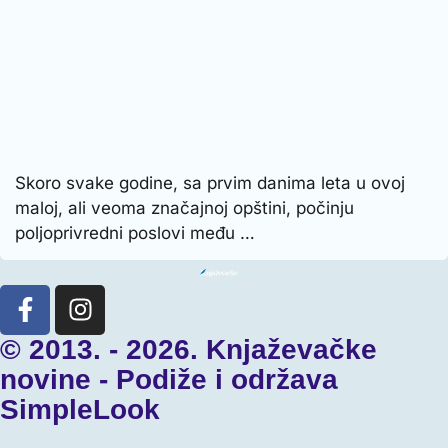
Skoro svake godine, sa prvim danima leta u ovoj
maloj, ali veoma značajnoj opštini, počinju
poljoprivredni poslovi među …
© 2013. - 2026. Knjaževačke
novine - Podiže i održava
SimpleLook