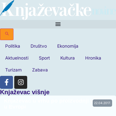
Politika
Društvo
Ekonomija
Aktuelnosti
Sport
Kultura
Hronika
Turizam
Zabava
Knjaževac višnje
Knjaževac u vrhu po proizvodnji višanja
22.04.2017.
u Evropi