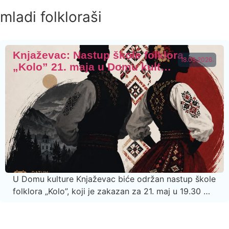
mladi folkloraši
Knjaževac: Nastup škole folklora
18.05.2026.
„Kolo” 21. maja u Domu kult…
U Domu kulture Knjaževac biće održan nastup škole
folklora „Kolo”, koji je zakazan za 21. maj u 19.30 …