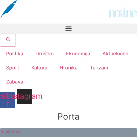
Скочите
на
садржај
Politika
Društvo
Ekonomija
Aktuelnosti
Sport
Kultura
Hronika
Turizam
Zabava
cebook-
Instagram
f
Porta
11.09.2025.