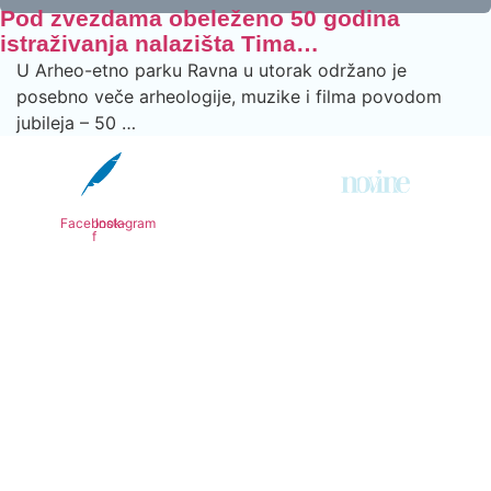
Pod zvezdama obeleženo 50 godina
istraživanja nalazišta Tima…
U Arheo-etno parku Ravna u utorak održano je
posebno veče arheologije, muzike i filma povodom
jubileja – 50 …
Facebook-
Instagram
f
© 2013. - 2026. Knjaževačke novine - Podiže i održava
SimpleLook