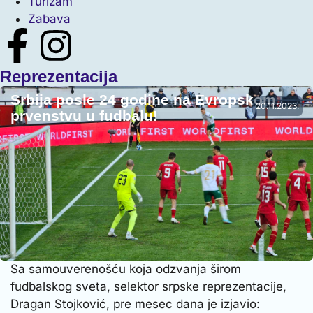
Turizam
Zabava
Reprezentacija
Srbija posle 24 godine na Evropskom
20.11.2023.
prvenstvu u fudbalu!
Sa samouverenošću koja odzvanja širom
fudbalskog sveta, selektor srpske reprezentacije,
Dragan Stojković, pre mesec dana je izjavio: