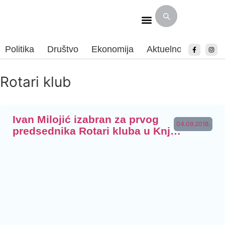
Politika
Društvo
Ekonomija
Aktuelnosti
Spor
Rotari klub
Ivan Milojić izabran za prvog
04.09.2018.
predsednika Rotari kluba u Knj…