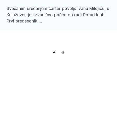
Svečanim uručenjem čarter povelje Ivanu Milojiću, u
Knjaževcu je i zvanično počeo da radi Rotari klub.
Prvi predsednik …
© 2013. - 2026. Knjaževačke novine - Podiže i
održava SimpleLook