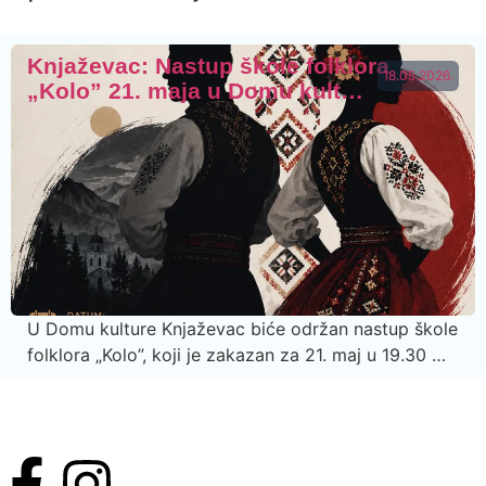
Knjaževac: Nastup škole folklora
18.05.2026.
„Kolo” 21. maja u Domu kult…
U Domu kulture Knjaževac biće održan nastup škole
folklora „Kolo”, koji je zakazan za 21. maj u 19.30 …