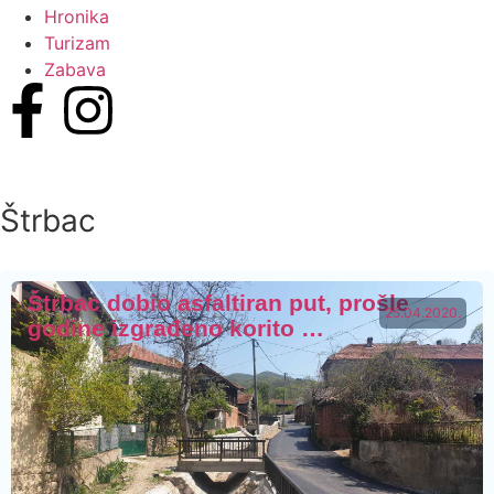
Hronika
Turizam
Zabava
Štrbac
Štrbac dobio asfaltiran put, prošle
25.04.2020.
godine izgrađeno korito …