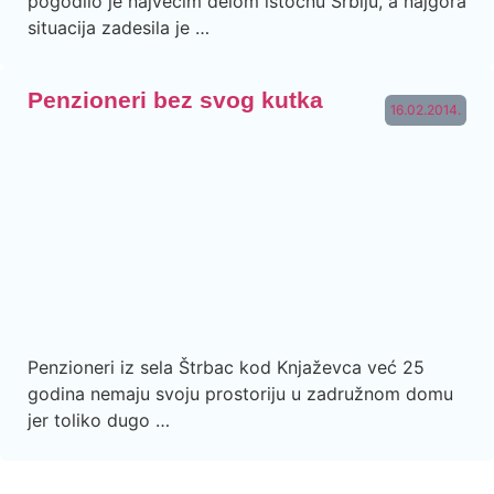
pogodilo je najvećim delom istočnu Srbiju, a najgora
situacija zadesila je …
Penzioneri bez svog kutka
16.02.2014.
Penzioneri iz sela Štrbac kod Knjaževca već 25
godina nemaju svoju prostoriju u zadružnom domu
jer toliko dugo …