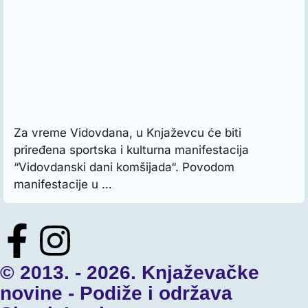
Za vreme Vidovdana, u Knjaževcu će biti
priređena sportska i kulturna manifestacija
“Vidovdanski dani komšijada“. Povodom
manifestacije u …
© 2013. - 2026. Knjaževačke
novine - Podiže i održava