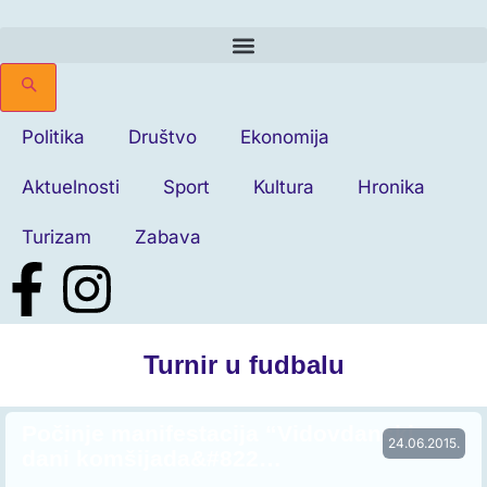
Politika
Društvo
Ekonomija
Aktuelnosti
Sport
Kultura
Hronika
Turizam
Zabava
Turnir u fudbalu
Počinje manifestacija “Vidovdanski
24.06.2015.
dani komšijada&#822…