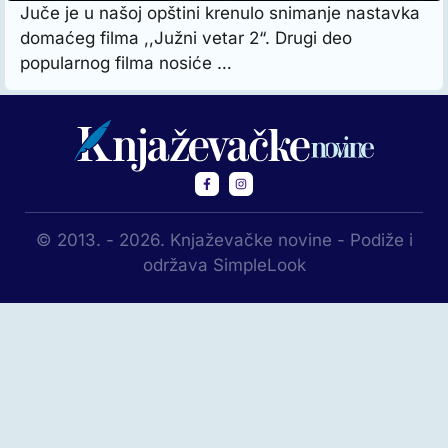
Juče je u našoj opštini krenulo snimanje nastavka
domaćeg filma ,,Južni vetar 2“. Drugi deo
popularnog filma nosiće …
© 2013. - 2026. Knjaževačke novine - Podiže i
održava SimpleLook