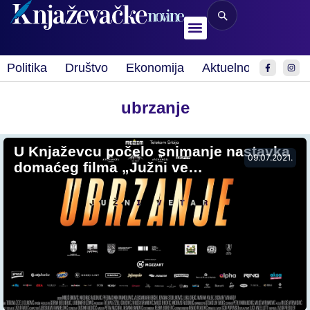
Politika
Društvo
Ekonomija
Aktuelnosti
Spor
ubrzanje
U Knjaževcu počelo snimanje nastavka
09.07.2021.
domaćeg filma „Južni ve…