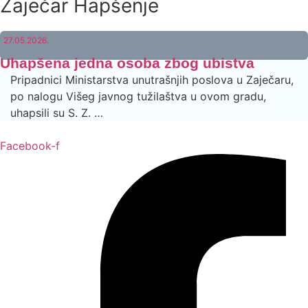
Zaječar Hapšenje
27.05.2026.
Uhapšena jedna osoba zbog ubistva
Pripadnici Ministarstva unutrašnjih poslova u Zaječaru,
po nalogu Višeg javnog tužilaštva u ovom gradu,
uhapsili su S. Z. …
Facebook-f