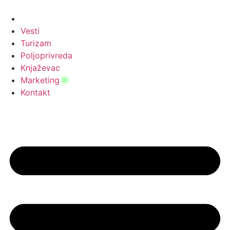
Скочите
на
садржај
Vesti
Turizam
Poljoprivreda
Knjaževac
Marketing
Kontakt