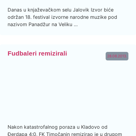
Danas u knjaževačkom selu Jalovik Izvor biće
održan 18. festival izvorne narodne muzike pod
nazivom Panadžur na Veliku …
Fudbaleri remizirali
28.08.2013.
Nakon katastrofalnog poraza u Kladovo od
Đerdapa 4:0, FK Timočanin remizirao je u drugom