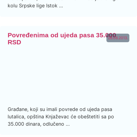
kolu Srpske lige Istok …
Povređenima od ujeda pasa 35.000
28.08.2013.
RSD
Građane, koji su imali povrede od ujeda pasa
lutalica, opština Knjaževac će obeštetiti sa po
35.000 dinara, odlučeno …