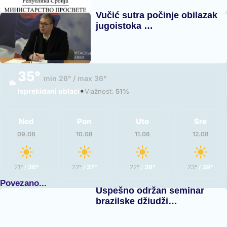
Vučić sutra počinje obilazak
jugoistoka …
35°
min 26° / max 36°
•
Isprekidani oblaci
Vlažnost:
51%
Ned
Pon
Uto
Sre
09.08
10.08
11.08
12.08
21°
/
36°
22°
/
37°
22°
/
39°
23°
/
39°
Povezano...
Uspešno održan seminar
brazilske džiudži…