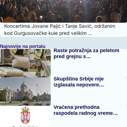
Koncertima Jovane Pajić i Tanje Savić, održanim
kod Gurgusovačke kule pred velikim …
Najnovije na portalu
Raste potražnja za peletom
pred grejnu s…
Skupština Srbije nije
izglasala nepovere…
Vraćena prethodna
raspodela radnog vreme…