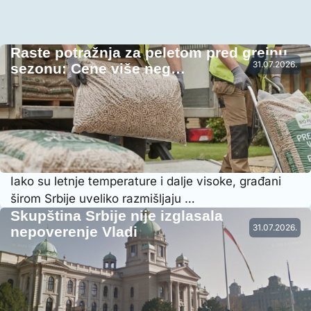
Raste potražnja za peletom pred grejnu
31.07.2026.
sezonu: Cene više neg…
Iako su letnje temperature i dalje visoke, građani
širom Srbije uveliko razmišljaju …
Skupština Srbije nije izglasala
31.07.2026.
nepoverenje Vladi