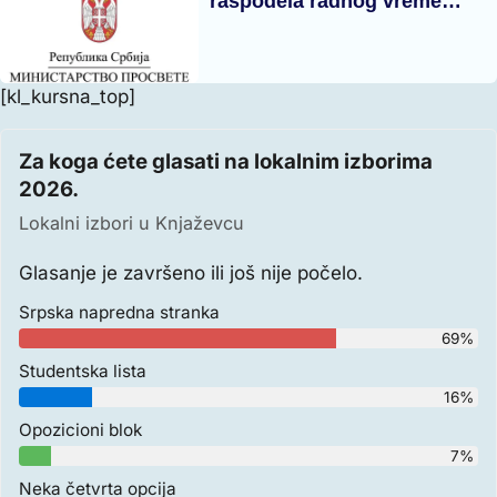
raspodela radnog vreme…
[kl_kursna_top]
Za koga ćete glasati na lokalnim izborima
2026.
Lokalni izbori u Knjaževcu
Glasanje je završeno ili još nije počelo.
Srpska napredna stranka
69%
Studentska lista
16%
Opozicioni blok
7%
Neka četvrta opcija