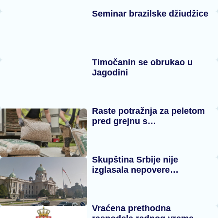
Seminar brazilske džiudžice
Timočanin se obrukao u
Jagodini
Raste potražnja za peletom
pred grejnu s…
Skupština Srbije nije
izglasala nepovere…
Vraćena prethodna