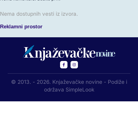
Nema dostupnih vesti iz izvora.
Reklamni prostor
© 2013. - 2026. Knjaževačke novine - Podiže i
održava SimpleLook