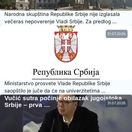
Narodna skupština Republike Srbije nije izglasala
večeras nepoverenje Vladi Srbije. Za predlog …
Vraćena prethodna raspodela radnog
31.07.2026.
vremena nastavnog osoblja…
Ministarstvo prosvete Vlade Republike Srbije
saopštilo je juče da će na univerzitetima …
Vučić sutra počinje obilazak jugoistoka
31.07.2026.
Srbije – prva …