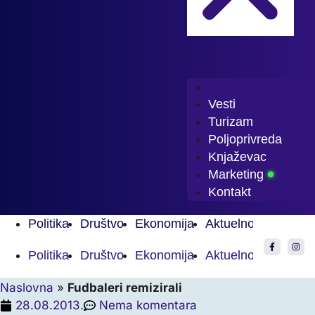
Vesti
Turizam
Poljoprivreda
Knjaževac
Marketing
Kontakt
Politika
Društvo
Ekonomija
Aktuelnosti
Sport
Politika
Društvo
Ekonomija
Aktuelnosti
Sport
Naslovna
»
Fudbaleri remizirali
28.08.2013.
Nema komentara