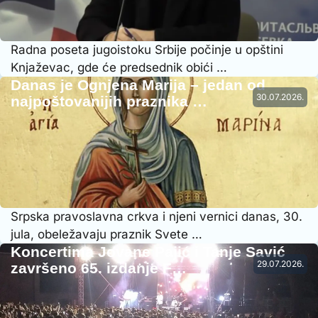
Radna poseta jugoistoku Srbije počinje u opštini
Knjaževac, gde će predsednik obići …
Danas je Ognjena Marija – jedan od
30.07.2026.
najpoštovanijih praznika …
Srpska pravoslavna crkva i njeni vernici danas, 30.
jula, obeležavaju praznik Svete …
Koncertima Jovane Pajić i Tanje Savić
29.07.2026.
završeno 65. izdanje F…