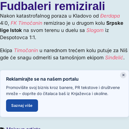
Fudbaleri remizirali
Nakon katastrofalnog poraza u Kladovo od
Đerdapa
4:0,
FK Timočanin
remizirao je u drugom kolu
Srpske
lige Istok
na svom terenu u duelu sa
Slogom
iz
Despotovca 1:1.
Ekipa
Timočanin
u narednom trećem kolu putuje za Niš
gde će snagu odmeriti sa tamošnjom ekipom
Sinđelić
.
×
Reklamirajte se na našem portalu
Promovišite svoj biznis kroz banere, PR tekstove i društvene
mreže – doprite do čitalaca baš iz Knjaževca i okoline.
Saznaj više