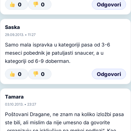
0
0
Odgovori
Saska
29.09.2013. • 11:27
Samo mala ispravka u kategoriji pasa od 3-6
meseci pobednik je patuljasti snaucer, a u
kategoriji od 6-9 doberman.
0
0
Odgovori
Tamara
03.10.2013. • 23:27
Poštovani Dragane, ne znam na koliko izložbi pasa
ste bili, ali mislim da nije umesno da govorite
„organizuju se isključivo na mekoj podlozi“. Kao