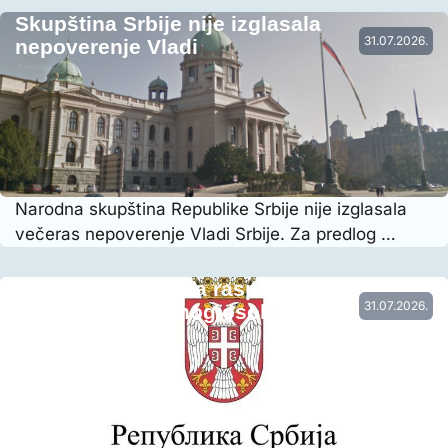
Skupština Srbije nije izglasala
31.07.2026.
nepoverenje Vladi
Narodna skupština Republike Srbije nije izglasala
večeras nepoverenje Vladi Srbije. Za predlog …
Vraćena prethodna raspodela radnog
31.07.2026.
vremena nastavnog osoblja…