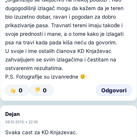
dugogodišnji izlagač mogu da kažem da je teren
bio izuzetno dobar, ravan i pogodan za dobro
prikazivanje pasa. Travnati tereni imaju takođe i
svoje prednosti i mane, a o tome kako je izlagati
psa na travi kada pada kiša neću da govorim.
U svoje i ime ostalih članova KD Knjaževac
zahvaljujem se svim izlagačima i čestitam na
ostvarenim rezultatima.
P.S. Fotografije su izvanredne
0
0
Odgovori
Dejan
06.10.2013. • 22:35
Svaka cast za KD Knjazevac.