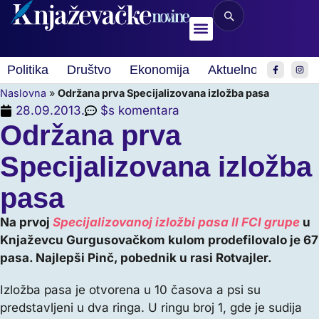
Politika
Društvo
Ekonomija
Aktuelnosti
Spor
Naslovna
»
Održana prva Specijalizovana izložba pasa
28.09.2013.
$s komentara
Održana prva
Specijalizovana izložba
pasa
Na prvoj
Specijalizovanoj izložbi pasa II FCI grupe
u
Knjaževcu Gurgusovačkom kulom prodefilovalo je 67
pasa. Najlepši Pinč, pobednik u rasi Rotvajler.
Izložba pasa je otvorena u 10 časova a psi su
predstavljeni u dva ringa. U ringu broj 1, gde je sudija