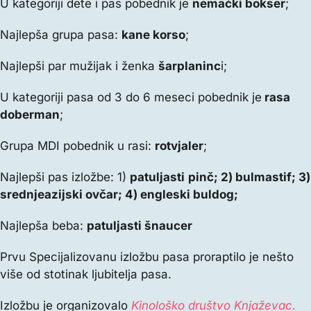
U kategoriji dete i pas pobednik je
nemački bokser
;
Najlepša grupa pasa:
kane korso
;
Najlepši par mužijak i ženka
šarplaninc
i;
U kategoriji pasa od 3 do 6 meseci pobednik je
rasa
doberman
;
Grupa MDI pobednik u rasi:
rotvjaler
;
Najlepši pas izložbe: 1)
patuljasti
pinč; 2) bulmastif; 3)
srednjeazijski ovčar; 4) engleski buldog;
Najlepša beba:
patuljasti šnaucer
Prvu Specijalizovanu izložbu pasa proraptilo je nešto
više od stotinak ljubitelja pasa.
Izložbu je organizovalo
Kinološko društvo Knjaževac.