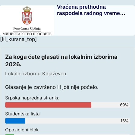
Vraćena prethodna
raspodela radnog vreme…
[kl_kursna_top]
Za koga ćete glasati na lokalnim izborima
2026.
Lokalni izbori u Knjaževcu
Glasanje je završeno ili još nije počelo.
Srpska napredna stranka
69%
Studentska lista
16%
Opozicioni blok