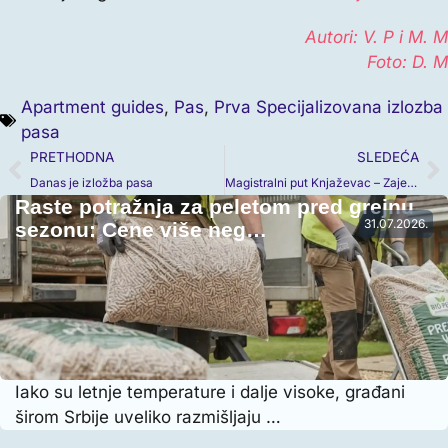
Autori: V. P i M. M
Foto: D. M
Apartment guides
,
Pas
,
Prva Specijalizovana izlozba
pasa
PRETHODNA
SLEDEĆA
Danas je izložba pasa
Magistralni put Knjaževac – Zaječar
Raste potražnja za peletom pred grejnu
31.07.2026.
sezonu: Cene više neg…
Iako su letnje temperature i dalje visoke, građani
širom Srbije uveliko razmišljaju …