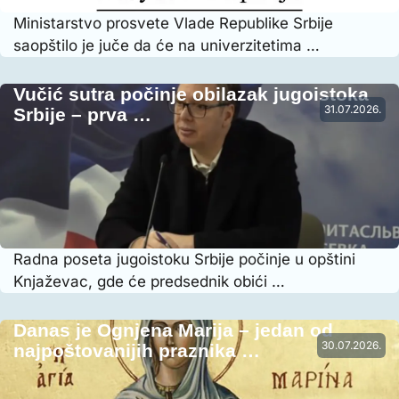
Ministarstvo prosvete Vlade Republike Srbije
saopštilo je juče da će na univerzitetima …
Vučić sutra počinje obilazak jugoistoka
31.07.2026.
Srbije – prva …
Radna poseta jugoistoku Srbije počinje u opštini
Knjaževac, gde će predsednik obići …
Danas je Ognjena Marija – jedan od
30.07.2026.
najpoštovanijih praznika …