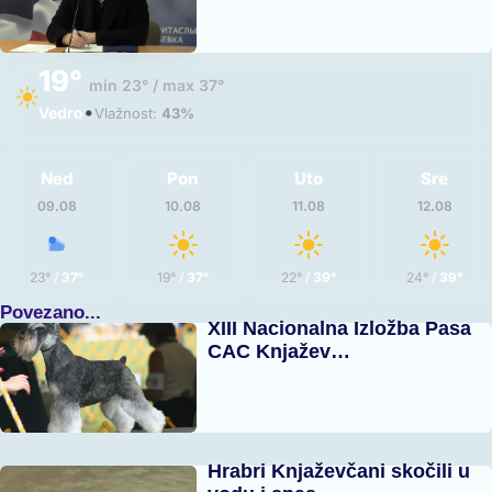
19°
min 23° / max 37°
•
Vedro
Vlažnost:
43%
Ned
Pon
Uto
Sre
09.08
10.08
11.08
12.08
23°
/
37°
19°
/
37°
22°
/
39°
24°
/
39°
Povezano...
XIII Nacionalna Izložba Pasa
CAC Knjažev…
Hrabri Knjaževčani skočili u