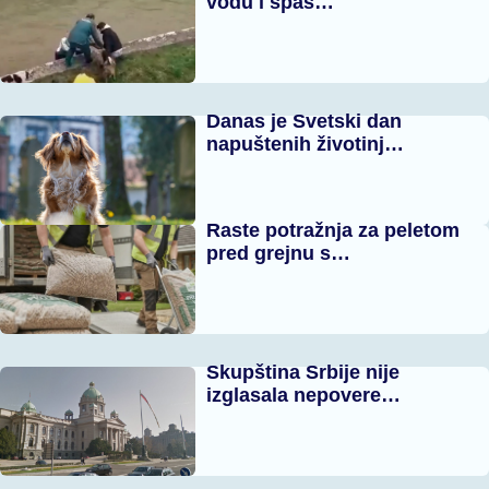
vodu i spas…
Danas je Svetski dan
napuštenih životinj…
Raste potražnja za peletom
pred grejnu s…
Skupština Srbije nije
izglasala nepovere…