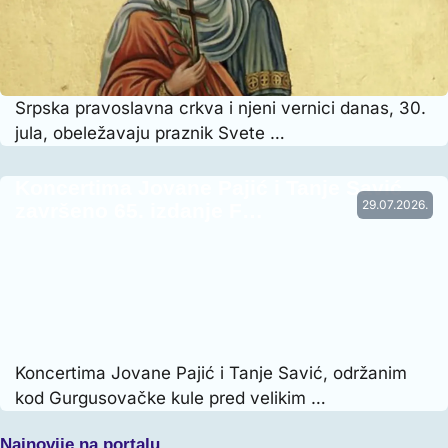
Srpska pravoslavna crkva i njeni vernici danas, 30.
jula, obeležavaju praznik Svete …
Koncertima Jovane Pajić i Tanje Savić
29.07.2026.
završeno 65. izdanje F…
Koncertima Jovane Pajić i Tanje Savić, održanim
kod Gurgusovačke kule pred velikim …
Najnovije na portalu