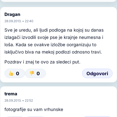
Dragan
28.09.2013. • 22:40
Sve je uredu, ali ljudi podloga na kojoj su danas
izlagači izvodili svoje pse je krajnje neumesna i
loša. Kada se ovakve izložbe oorganizuju to
isključivo biva na mekoj podlozi odnosno travi.
Pozdrav i znaj te ovo za sledeci put.
0
0
Odgovori
trema
28.09.2013. • 22:52
fotografije su vam vrhunske