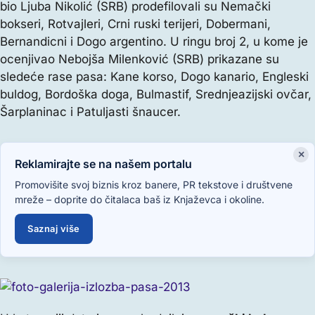
bio Ljuba Nikolić (SRB) prodefilovali su Nemački
bokseri, Rotvajleri, Crni ruski terijeri, Dobermani,
Bernandicni i Dogo argentino. U ringu broj 2, u kome je
ocenjivao Nebojša Milenković (SRB) prikazane su
sledeće rase pasa: Kane korso, Dogo kanario, Engleski
buldog, Bordoška doga, Bulmastif, Srednjeazijski ovčar,
Šarplaninac i Patuljasti šnaucer.
×
Reklamirajte se na našem portalu
Promovišite svoj biznis kroz banere, PR tekstove i društvene
mreže – doprite do čitalaca baš iz Knjaževca i okoline.
Saznaj više