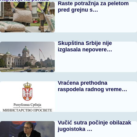
Raste potražnja za peletom
pred grejnu s…
Skupština Srbije nije
izglasala nepovere…
Vraćena prethodna
raspodela radnog vreme…
Vučić sutra počinje obilazak
jugoistoka …