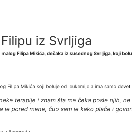
lipu iz Svrljiga
a malog Filipa Mikića, dečaka iz susednog Svrljiga, koji b
log Filipa Mikića koji boluje od leukemije a ima samo devet 
neke terapije i znam šta me čeka posle njih, n
 je pored mene, čuo sam je kako plače i govori 
ija u Beogradu.