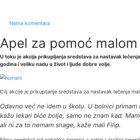
Nema komentara
Apel za pomoć malom Fi
U toku je akcija prikupljanja sredstava za nastavak lečenj
godina i veliku nadu u život i ljude dobre volje.
Cilj akcije je prikupljanje sredstava za nastavak lečenja ma
Odavno već ne idem u školu. U bolnici primam 
kažu lekari biće bolje, samo ne znam kad. Mama
ali ni za to nemam snage, kaže mali Filip.
Filipu predstoji još nekoliko terapija a zatim i zračna terap