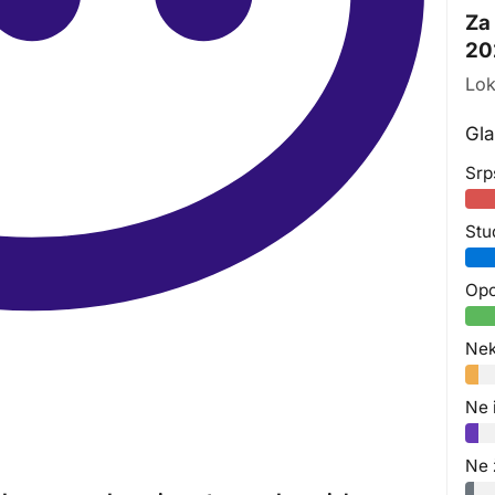
Za
20
Lok
Gla
Srp
Stu
Opo
Nek
Ne 
Ne 