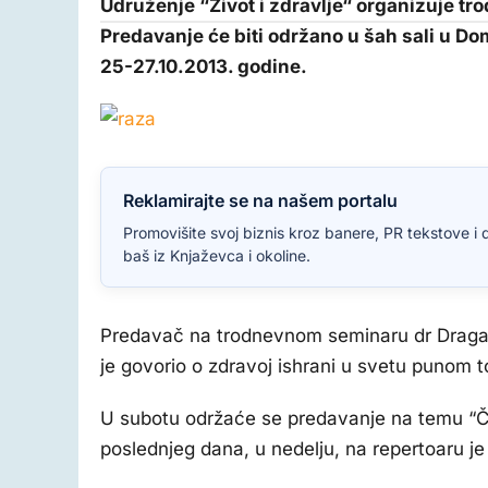
Udruženje “Život i zdravlje“ organizuje t
Predavanje će biti održano u šah sali u Do
25-27.10.2013. godine.
Reklamirajte se na našem portalu
Promovišite svoj biznis kroz banere, PR tekstove i 
baš iz Knjaževca i okoline.
Predavač na trodnevnom seminaru dr Dragan 
je govorio o zdravoj ishrani u svetu punom t
U subotu održaće se predavanje na temu “Ču
poslednjeg dana, u nedelju, na repertoaru je