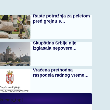
Raste potražnja za peletom
pred grejnu s…
Skupština Srbije nije
izglasala nepovere…
Vraćena prethodna
raspodela radnog vreme…
_kursna_top]