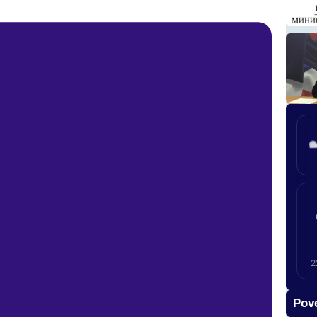
2
Pove