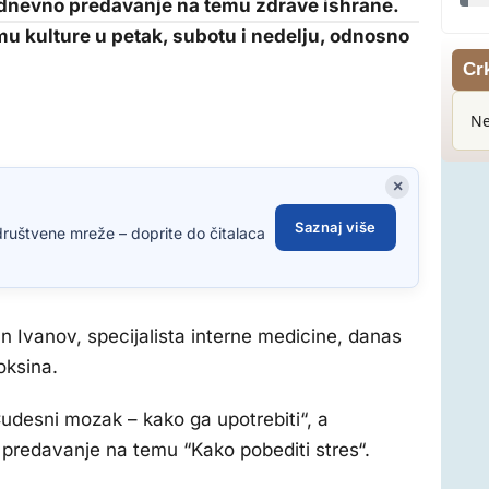
rodnevno predavanje na temu zdrave ishrane.
mu kulture u petak, subotu i nedelju, odnosno
Cr
Ne
×
Saznaj više
društvene mreže – doprite do čitalaca
Ivanov, specijalista interne medicine, danas
oksina.
desni mozak – kako ga upotrebiti“, a
 predavanje na temu “Kako pobediti stres“.