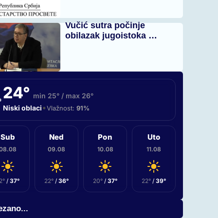
Vučić sutra počinje
obilazak jugoistoka …
24°
min 25° / max 26°
•
Niski oblaci
Vlažnost:
91%
Sub
Ned
Pon
Uto
08.08
09.08
10.08
11.08
2°
/
37°
22°
/
36°
20°
/
37°
22°
/
39°
zano...