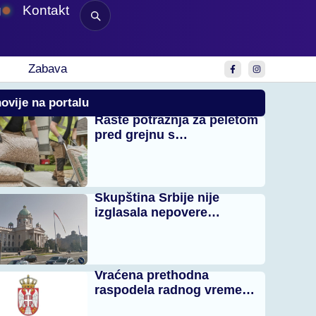
g
Kontakt
Zabava
ovije na portalu
Raste potražnja za peletom
pred grejnu s…
Skupština Srbije nije
izglasala nepovere…
Vraćena prethodna
raspodela radnog vreme…