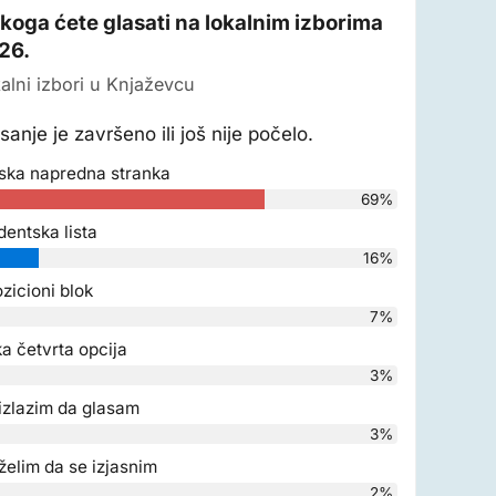
 koga ćete glasati na lokalnim izborima
26.
alni izbori u Knjaževcu
sanje je završeno ili još nije počelo.
ska napredna stranka
69%
dentska lista
16%
zicioni blok
7%
a četvrta opcija
3%
izlazim da glasam
3%
želim da se izjasnim
2%