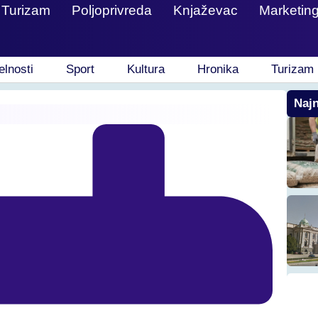
Turizam
Poljoprivreda
Knjaževac
Marketin
elnosti
Sport
Kultura
Hronika
Turizam
Najn