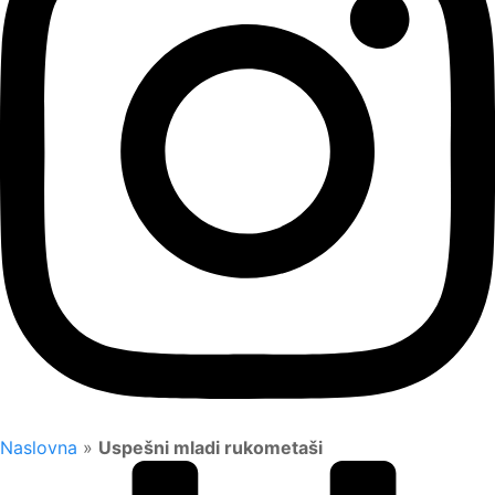
Naslovna
»
Uspešni mladi rukometaši