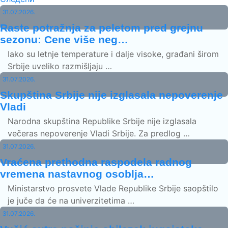
31.07.2026.
Raste potražnja za peletom pred grejnu
sezonu: Cene više neg…
Iako su letnje temperature i dalje visoke, građani širom
Srbije uveliko razmišljaju …
31.07.2026.
Skupština Srbije nije izglasala nepoverenje
Vladi
Narodna skupština Republike Srbije nije izglasala
večeras nepoverenje Vladi Srbije. Za predlog …
31.07.2026.
Vraćena prethodna raspodela radnog
vremena nastavnog osoblja…
Ministarstvo prosvete Vlade Republike Srbije saopštilo
je juče da će na univerzitetima …
31.07.2026.