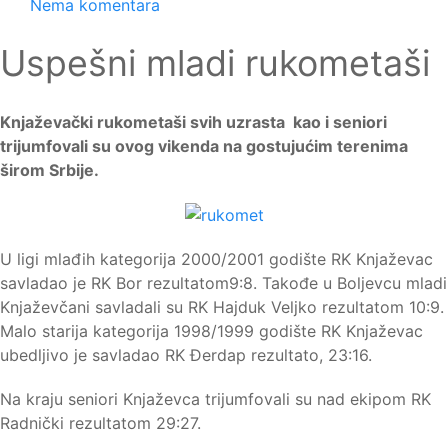
Nema komentara
Uspešni mladi rukometaši
Knjaževački rukometaši svih uzrasta kao i seniori
trijumfovali su ovog vikenda na gostujućim terenima
širom Srbije.
U ligi mlađih kategorija 2000/2001 godište RK Knjaževac
savladao je RK Bor rezultatom9:8. Takođe u Boljevcu mladi
Knjaževčani savladali su RK Hajduk Veljko rezultatom 10:9.
Malo starija kategorija 1998/1999 godište RK Knjaževac
ubedljivo je savladao RK Đerdap rezultato, 23:16.
Na kraju seniori Knjaževca trijumfovali su nad ekipom RK
Radnički rezultatom 29:27.