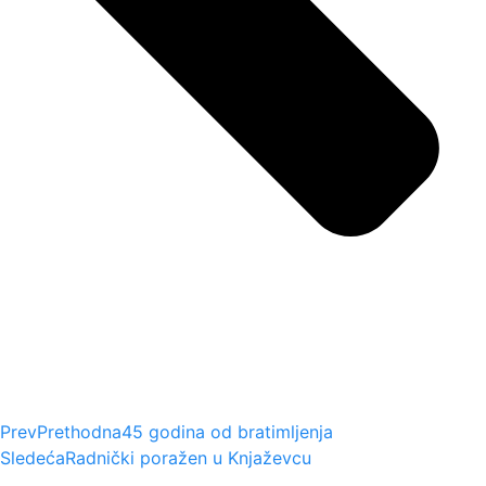
Prev
Prethodna
45 godina od bratimljenja
Sledeća
Radnički poražen u Knjaževcu