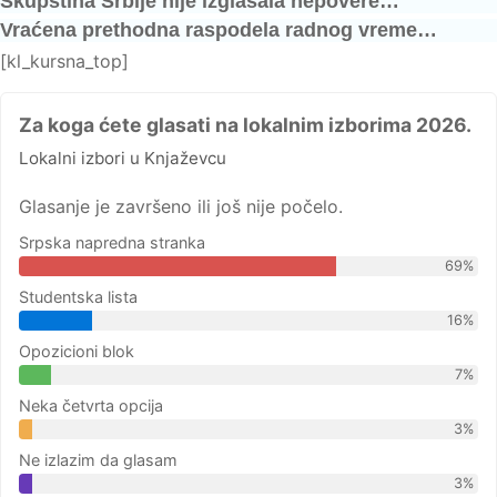
Skupština Srbije nije izglasala nepovere…
Vraćena prethodna raspodela radnog vreme…
[kl_kursna_top]
Za koga ćete glasati na lokalnim izborima 2026.
Lokalni izbori u Knjaževcu
Glasanje je završeno ili još nije počelo.
Srpska napredna stranka
69%
Studentska lista
16%
Opozicioni blok
7%
Neka četvrta opcija
3%
Ne izlazim da glasam
3%