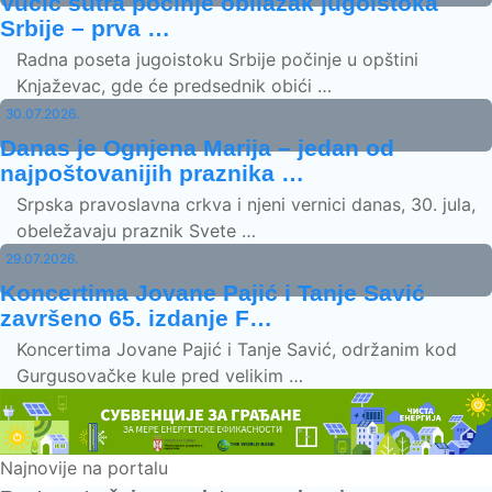
Vučić sutra počinje obilazak jugoistoka
Srbije – prva …
Radna poseta jugoistoku Srbije počinje u opštini
Knjaževac, gde će predsednik obići …
30.07.2026.
Danas je Ognjena Marija – jedan od
najpoštovanijih praznika …
Srpska pravoslavna crkva i njeni vernici danas, 30. jula,
obeležavaju praznik Svete …
29.07.2026.
Koncertima Jovane Pajić i Tanje Savić
završeno 65. izdanje F…
Koncertima Jovane Pajić i Tanje Savić, održanim kod
Gurgusovačke kule pred velikim …
Najnovije na portalu