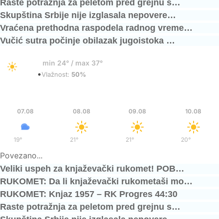
Raste potražnja za peletom pred grejnu s…
Skupština Srbije nije izglasala nepovere…
Vraćena prethodna raspodela radnog vreme…
Vučić sutra počinje obilazak jugoistoka …
36°
min 24° / max 37°
•
Vedro
Vlažnost:
50%
Pet
Sub
Ned
Pon
07.08
08.08
09.08
10.08
19°
/
36°
21°
/
37°
21°
/
36°
20°
/
37°
Povezano...
Veliki uspeh za knjaževački rukomet! POB…
RUKOMET: Da li knjaževački rukometaši mo…
RUKOMET: Knjaz 1957 – RK Progres 44:30
Raste potražnja za peletom pred grejnu s…