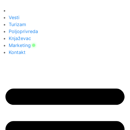
Скочите
на
садржај
Vesti
Turizam
Poljoprivreda
Knjaževac
Marketing
Kontakt