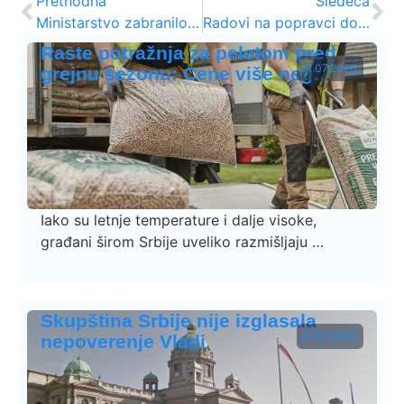
Prethodna
Sledeća
Ministarstvo zabranilo Noć veštica?
Radovi na popravci doma u selu Jakovac
Raste potražnja za peletom pred
31.07.2026.
grejnu sezonu: Cene više neg…
Iako su letnje temperature i dalje visoke,
građani širom Srbije uveliko razmišljaju …
Skupština Srbije nije izglasala
31.07.2026.
nepoverenje Vladi