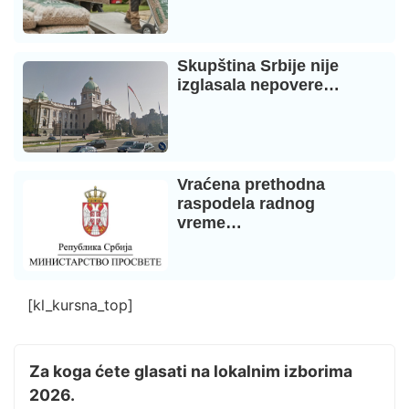
Skupština Srbije nije
izglasala nepovere…
Vraćena prethodna
raspodela radnog
vreme…
[kl_kursna_top]
Za koga ćete glasati na lokalnim izborima
2026.