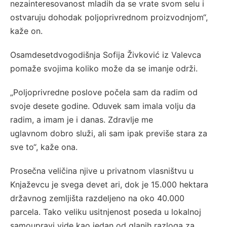
nezainteresovanost mladih da se vrate svom selu i
ostvaruju dohodak poljoprivrednom proizvodnjom“,
kaže on.
Osamdesetdvogodišnja Sofija Živković iz Valevca
pomaže svojima koliko može da se imanje održi.
„Poljoprivredne poslove počela sam da radim od
svoje desete godine. Oduvek sam imala volju da
radim, a imam je i danas. Zdravlje me
uglavnom dobro služi, ali sam ipak previše stara za
sve to“, kaže ona.
Prosečna veličina njive u privatnom vlasništvu u
Knjaževcu je svega devet ari, dok je 15.000 hektara
državnog zemljišta razdeljeno na oko 40.000
parcela. Tako veliku usitnjenost poseda u lokalnoj
samoupravi vide kao jedan od glanih razloga za