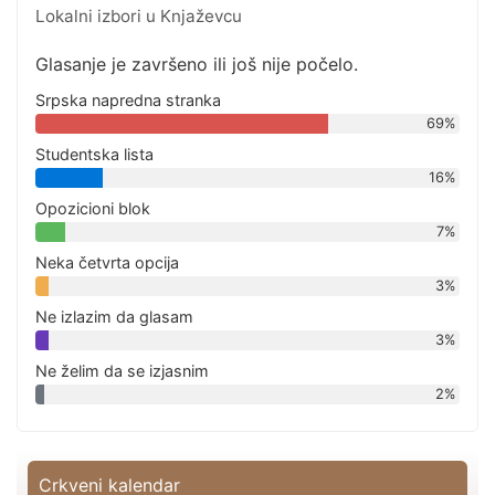
Lokalni izbori u Knjaževcu
Glasanje je završeno ili još nije počelo.
Srpska napredna stranka
69%
Studentska lista
16%
Opozicioni blok
7%
Neka četvrta opcija
3%
Ne izlazim da glasam
3%
Ne želim da se izjasnim
2%
Crkveni kalendar