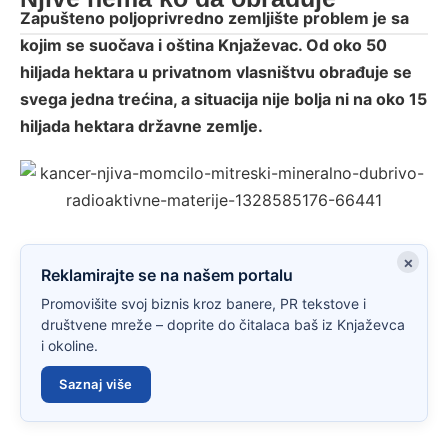
Zapušteno poljoprivredno zemljište problem je sa
kojim se suočava i oština Knjaževac. Od oko 50
hiljada hektara u privatnom vlasništvu obrađuje se
svega jedna trećina, a situacija nije bolja ni na oko 15
hiljada hektara državne zemlje.
×
Reklamirajte se na našem portalu
Promovišite svoj biznis kroz banere, PR tekstove i
društvene mreže – doprite do čitalaca baš iz Knjaževca
i okoline.
Saznaj više