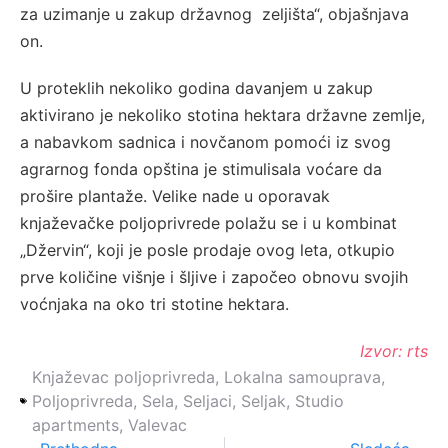
za uzimanje u zakup državnog zeljišta“, objašnjava
on.
U proteklih nekoliko godina davanjem u zakup
aktivirano je nekoliko stotina hektara državne zemlje,
a nabavkom sadnica i novčanom pomoći iz svog
agrarnog fonda opština je stimulisala voćare da
prošire plantaže. Velike nade u oporavak
knjaževačke poljoprivrede polažu se i u kombinat
„Džervin“, koji je posle prodaje ovog leta, otkupio
prve količine višnje i šljive i započeo obnovu svojih
voćnjaka na oko tri stotine hektara.
Izvor: rts
Knjaževac poljoprivreda
,
Lokalna samouprava
,
Poljoprivreda
,
Sela
,
Seljaci
,
Seljak
,
Studio
apartments
,
Valevac