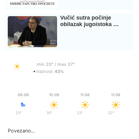
Vučić sutra počinje
obilazak jugoistoka …
20°
min 20° / max 37°
•
Vedro
Vlažnost:
43%
Ned
Pon
Uto
Uto
09.08
10.08
11.08
11.08
23°
/
37°
19°
/
37°
22°
/
39°
22°
/
39°
Povezano...