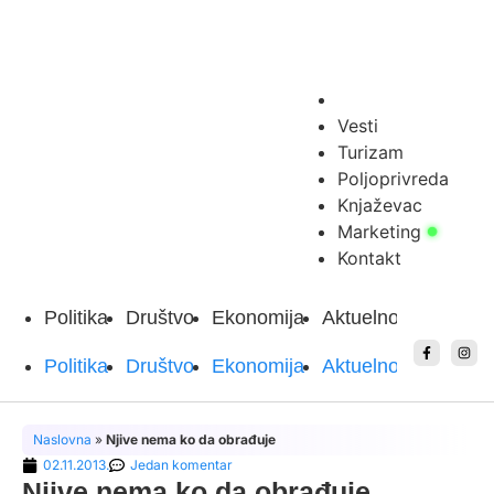
Vesti
Turizam
Poljoprivreda
Knjaževac
Marketing
Kontakt
Politika
Društvo
Ekonomija
Aktuelnosti
Sport
Politika
Društvo
Ekonomija
Aktuelnosti
Sport
Naslovna
»
Njive nema ko da obrađuje
02.11.2013.
Jedan komentar
Njive nema ko da obrađuje