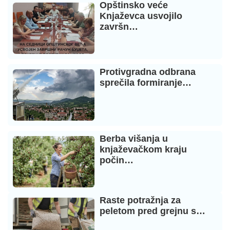
Opštinsko veće
Knjaževca usvojilo
završn…
Protivgradna odbrana
sprečila formiranje…
Berba višanja u
knjaževačkom kraju
počin…
Raste potražnja za
peletom pred grejnu s…