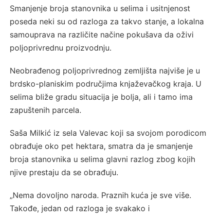
Smanjenje broja stanovnika u selima i usitnjenost
poseda neki su od razloga za takvo stanje, a lokalna
samouprava na različite načine pokušava da oživi
poljoprivrednu proizvodnju.
Neobrađenog poljoprivrednog zemljišta najviše je u
brdsko-planiskim područjima knjaževačkog kraja. U
selima bliže gradu situacija je bolja, ali i tamo ima
zapuštenih parcela.
Saša Milkić iz sela Valevac koji sa svojom porodicom
obrađuje oko pet hektara, smatra da je smanjenje
broja stanovnika u selima glavni razlog zbog kojih
njive prestaju da se obrađuju.
„Nema dovoljno naroda. Praznih kuća je sve više.
Takođe, jedan od razloga je svakako i