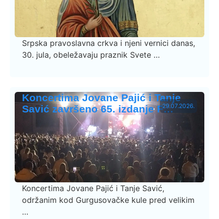
Srpska pravoslavna crkva i njeni vernici danas,
30. jula, obeležavaju praznik Svete …
Koncertima Jovane Pajić i Tanje
29.07.2026.
Savić završeno 65. izdanje F…
Koncertima Jovane Pajić i Tanje Savić,
održanim kod Gurgusovačke kule pred velikim
…