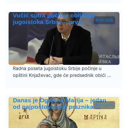
Vučić sutra počinje obilazak
31.07.2026.
jugoistoka Srbije – prva …
Radna poseta jugoistoku Srbije počinje u
opštini Knjaževac, gde će predsednik obići …
Danas je Ognjena Marija – jedan
30.07.2026.
od najpoštovanijih praznika …