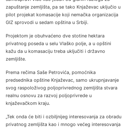
zapuštanje zemljišta, pa se tako Knjaževac uključio u
pilot projekat komasacije koji nemačka organizacija
GIZ sprovodi u sedam opština u Srbiji.
Projektom je obuhvaćeno dve stotine hektara
privatnog poseda u selu Vlaško polje, a u opštini
kažu da u komasaciju treba uključiti i državno
zemljište.
Prema rečima Saše Petrovića, pomoćnika
predsednika opštine Knjaževac, samo ukrupnjavanje
svog raspoloživog poljoprivrednog zemljišta stvara
realnu osnovu za razvoj poljoprivrede u
knjaževačkom kraju.
„Tek onda će biti i ozbiljnijeg interesovanja za obradu
privatnog zemljišta kao i mnogo većeg interesovanja