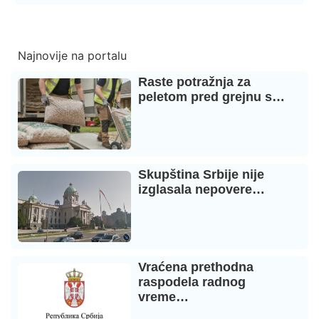
Najnovije na portalu
Raste potražnja za
peletom pred grejnu s…
Skupština Srbije nije
izglasala nepovere…
Vraćena prethodna
raspodela radnog
vreme…