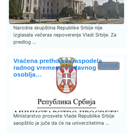
Narodna skupština Republike Srbije nije
izglasala večeras nepoverenje Vladi Srbije. Za
predlog …
Vraćena prethodna raspodela
31.07.2026.
radnog vremena nastavnog
osoblja…
Ministarstvo prosvete Vlade Republike Srbije
saopštilo je juče da će na univerzitetima …