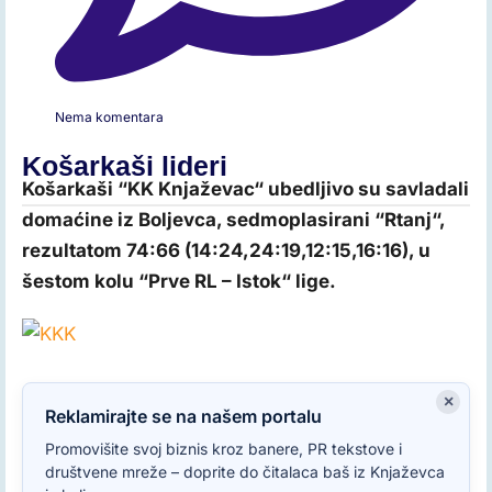
Nema komentara
Košarkaši lideri
Košarkaši “KK Knjaževac“ ubedljivo su savladali
domaćine iz Boljevca, sedmoplasirani “Rtanj“,
rezultatom 74:66 (14:24,24:19,12:15,16:16), u
šestom kolu “Prve RL – Istok“ lige.
×
Reklamirajte se na našem portalu
Promovišite svoj biznis kroz banere, PR tekstove i
društvene mreže – doprite do čitalaca baš iz Knjaževca