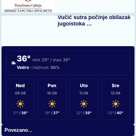
Vučić sutra počinje obilazak
jugoistoka …
36°
min 26° / max 36°
•
Vedro
Vlažnost:
50%
Ned
Pon
Uto
Sre
09.08
10.08
11.08
12.08
21°
/
36°
19°
/
37°
22°
/
39°
23°
/
40°
Povezano...