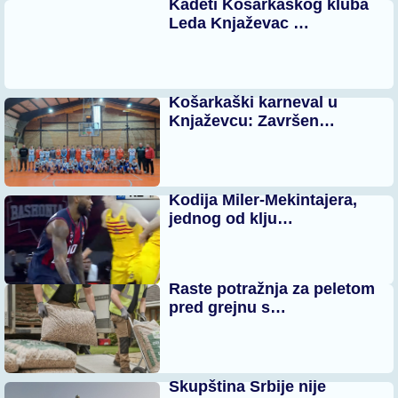
Kadeti Košarkaškog kluba
Leda Knjaževac …
Košarkaški karneval u
Knjaževcu: Završen…
Kodija Miler-Mekintajera,
jednog od klju…
Raste potražnja za peletom
pred grejnu s…
Skupština Srbije nije