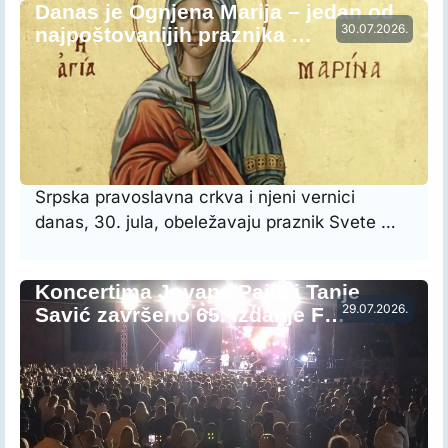
Danas je Ognjena Marija – jedan od
30.07.2026.
najpoštovanijih praznika …
Srpska pravoslavna crkva i njeni vernici
danas, 30. jula, obeležavaju praznik Svete …
Koncertima Jovane Pajić i Tanje
29.07.2026.
Savić završeno 65. izdanje F…