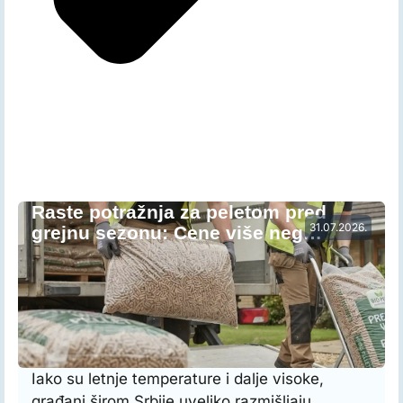
Raste potražnja za peletom pred
31.07.2026.
grejnu sezonu: Cene više neg…
Iako su letnje temperature i dalje visoke,
građani širom Srbije uveliko razmišljaju …