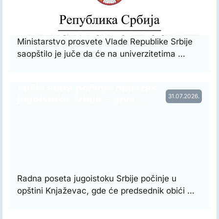
Ministarstvo prosvete Vlade Republike Srbije
saopštilo je juče da će na univerzitetima …
Vučić sutra počinje obilazak
31.07.2026.
jugoistoka Srbije – prva …
Radna poseta jugoistoku Srbije počinje u
opštini Knjaževac, gde će predsednik obići …