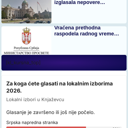
izglasala nepovere…
Vraćena prethodna
raspodela radnog vreme…
[kl_kursna_top]
Za koga ćete glasati na lokalnim izborima
2026.
Lokalni izbori u Knjaževcu
Glasanje je završeno ili još nije počelo.
Srpska napredna stranka