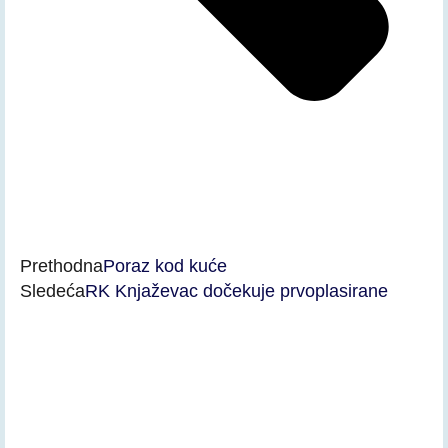
Prethodna
Poraz kod kuće
Sledeća
RK Knjaževac dočekuje prvoplasirane