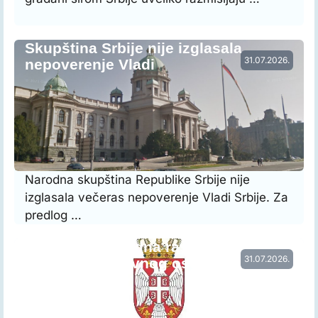
Skupština Srbije nije izglasala
31.07.2026.
nepoverenje Vladi
Narodna skupština Republike Srbije nije
izglasala večeras nepoverenje Vladi Srbije. Za
predlog …
Vraćena prethodna raspodela radnog
31.07.2026.
vremena nastavnog osoblja…