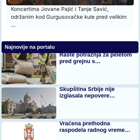
Koncertima Jovane Pajić i Tanje Savić,
održanim kod Gurgusovačke kule pred velikim
…
Najnovije na portalu
Raste potražnja za peletom
pred grejnu s…
Skupština Srbije nije
izglasala nepovere…
Vraćena prethodna
raspodela radnog vreme…