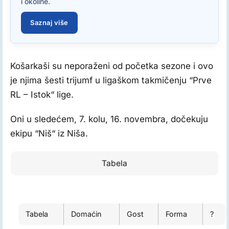
i okoline.
Saznaj više
Košarkaši su neporaženi od početka sezone i ovo
je njima šesti trijumf u ligaškom takmičenju “Prve
RL – Istok“ lige.
Oni u sledećem, 7. kolu, 16. novembra, dočekuju
ekipu “Niš“ iz Niša.
Tabela
Tabela
Domaćin
Gost
Forma
?