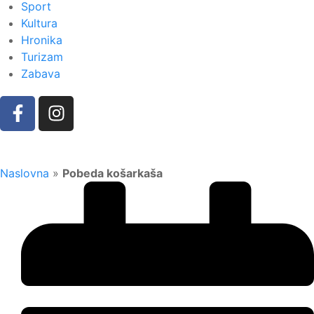
Sport
Kultura
Hronika
Turizam
Zabava
Naslovna
»
Pobeda košarkaša