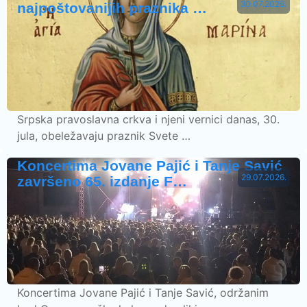
30.07.2026.
najpoštovanijih praznika …
Srpska pravoslavna crkva i njeni vernici danas, 30.
jula, obeležavaju praznik Svete …
Koncertima Jovane Pajić i Tanje Savić
29.07.2026.
završeno 65. izdanje F…
Koncertima Jovane Pajić i Tanje Savić, održanim