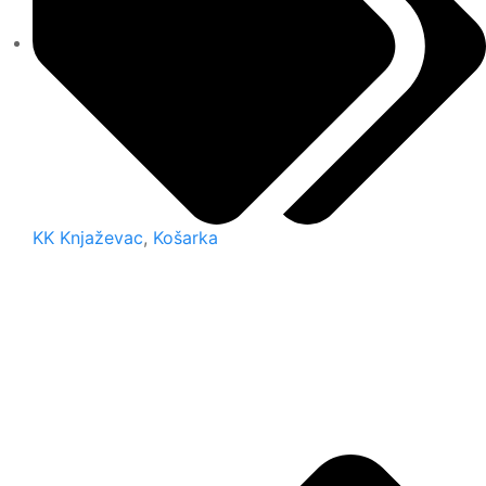
KK Knjaževac
,
Košarka