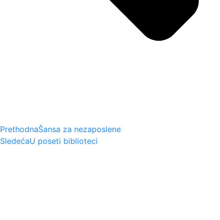
Prethodna
Šansa za nezaposlene
Sledeća
U poseti biblioteci