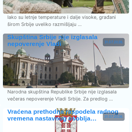
Iako su letnje temperature i dalje visoke, građani
širom Srbije uveliko razmišljaju …
Skupština Srbije nije izglasala
31.07.2026.
nepoverenje Vladi
Narodna skupština Republike Srbije nije izglasala
večeras nepoverenje Vladi Srbije. Za predlog …
Vraćena prethodna raspodela radnog
31.07.2026.
vremena nastavnog osoblja…