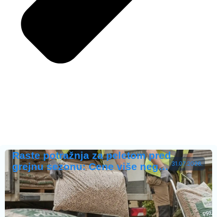
Raste potražnja za peletom pred
31.07.2026.
grejnu sezonu: Cene više neg…