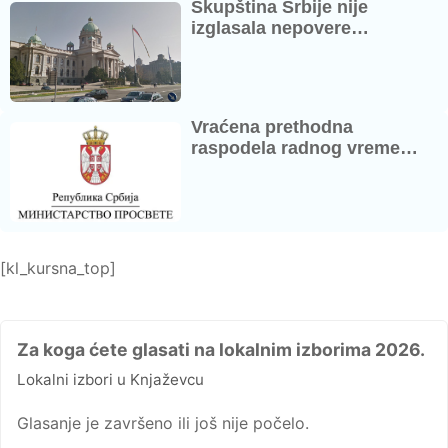
Skupština Srbije nije
izglasala nepovere…
Vraćena prethodna
raspodela radnog vreme…
[kl_kursna_top]
Za koga ćete glasati na lokalnim izborima 2026.
Lokalni izbori u Knjaževcu
Glasanje je završeno ili još nije počelo.