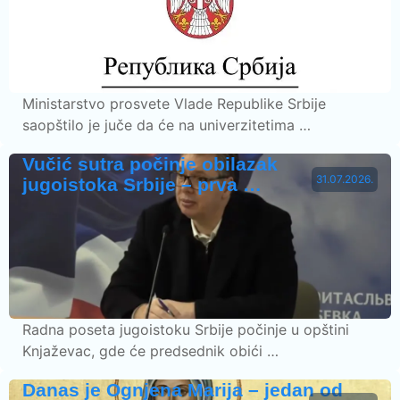
Ministarstvo prosvete Vlade Republike Srbije
saopštilo je juče da će na univerzitetima …
Vučić sutra počinje obilazak
31.07.2026.
jugoistoka Srbije – prva …
Radna poseta jugoistoku Srbije počinje u opštini
Knjaževac, gde će predsednik obići …
Danas je Ognjena Marija – jedan od