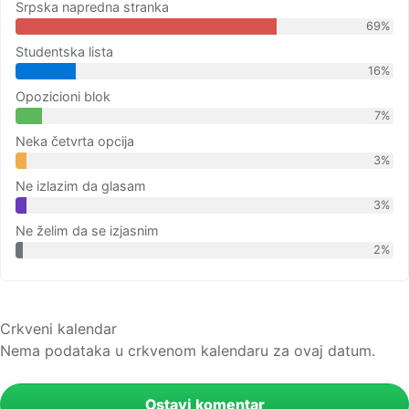
Srpska napredna stranka
69%
Studentska lista
16%
Opozicioni blok
7%
Neka četvrta opcija
3%
Ne izlazim da glasam
3%
Ne želim da se izjasnim
2%
Crkveni kalendar
Nema podataka u crkvenom kalendaru za ovaj datum.
Ostavi komentar