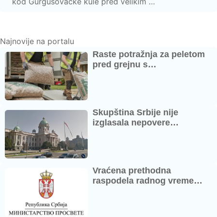
kod Gurgusovačke kule pred velikim …
Najnovije na portalu
Raste potražnja za peletom
pred grejnu s…
Skupština Srbije nije
izglasala nepovere…
Vraćena prethodna
raspodela radnog vreme…