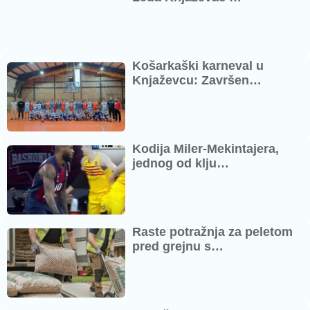
Košarkaški karneval u
Knjaževcu: Završen…
Kodija Miler-Mekintajera,
jednog od klju…
Raste potražnja za peletom
pred grejnu s…