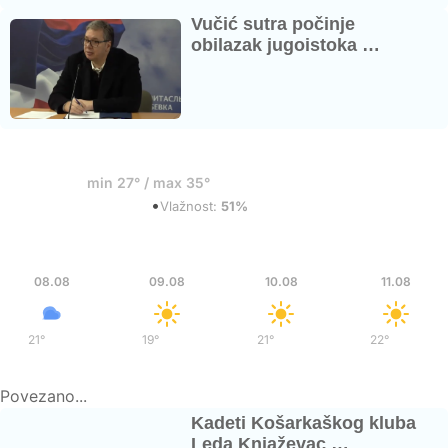
Vučić sutra počinje
obilazak jugoistoka …
36°
min 27° / max 35°
•
Razbacani oblaci
Vlažnost:
51%
Sub
Ned
Pon
Uto
08.08
09.08
10.08
11.08
21°
/
37°
19°
/
36°
21°
/
38°
22°
/
39°
Povezano...
Kadeti Košarkaškog kluba
Leda Knjaževac …