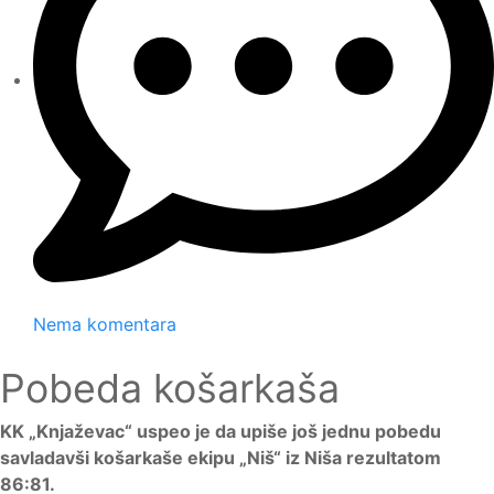
Nema komentara
Pobeda košarkaša
KK „Knjaževac“ uspeo je da upiše još jednu pobedu
savladavši košarkaše ekipu „Niš“ iz Niša rezultatom
86:81.