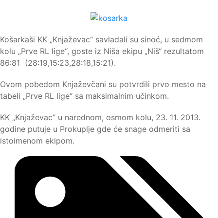
Košarkaši KK „Knjaževac“ savladali su sinoć, u sedmom
kolu „Prve RL lige“, goste iz Niša ekipu „Niš“ rezultatom
86:81 (28:19,15:23,28:18,15:21).
Ovom pobedom Knjaževčani su potvrdili prvo mesto na
tabeli „Prve RL lige“ sa maksimalnim učinkom.
KK „Knjaževac“ u narednom, osmom kolu, 23. 11. 2013.
godine putuje u Prokuplje gde će snage odmeriti sa
istoimenom ekipom.