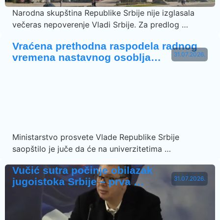
Narodna skupština Republike Srbije nije izglasala
večeras nepoverenje Vladi Srbije. Za predlog …
Vraćena prethodna raspodela radnog
31.07.2026.
vremena nastavnog osoblja…
Ministarstvo prosvete Vlade Republike Srbije
saopštilo je juče da će na univerzitetima …
Vučić sutra počinje obilazak
31.07.2026.
jugoistoka Srbije – prva …