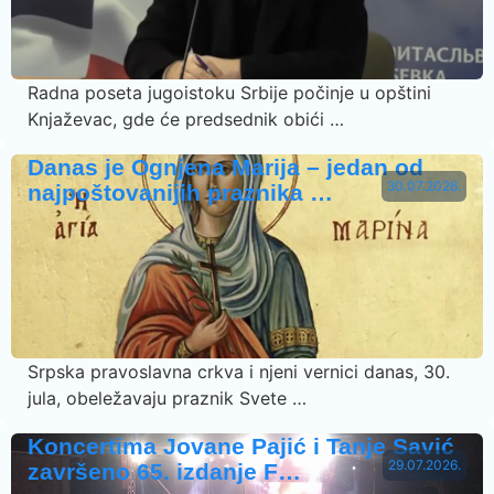
Radna poseta jugoistoku Srbije počinje u opštini
Knjaževac, gde će predsednik obići …
Danas je Ognjena Marija – jedan od
30.07.2026.
najpoštovanijih praznika …
Srpska pravoslavna crkva i njeni vernici danas, 30.
jula, obeležavaju praznik Svete …
Koncertima Jovane Pajić i Tanje Savić
29.07.2026.
završeno 65. izdanje F…