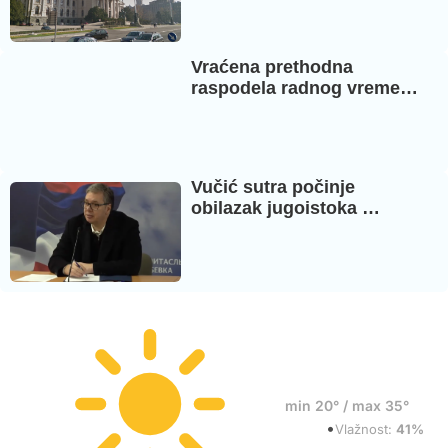
Vraćena prethodna
raspodela radnog vreme…
Vučić sutra počinje
obilazak jugoistoka …
21°
min 20° / max 35°
•
Vedro
Vlažnost:
41%