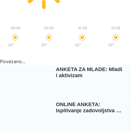
Sub
Ned
Pon
Pon
08.08
09.08
10.08
10.08
24°
/
37°
20°
/
36°
20°
/
37°
20°
/
37°
Povezano...
ANKETA ZA MLADE: Mladi
i aktivizam
ONLINE ANKETA:
Ispitivanje zadovoljstva …