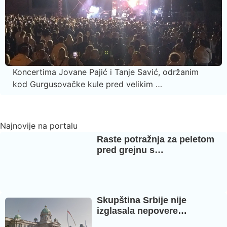
Koncertima Jovane Pajić i Tanje Savić, održanim
kod Gurgusovačke kule pred velikim …
Najnovije na portalu
Raste potražnja za peletom
pred grejnu s…
Skupština Srbije nije
izglasala nepovere…