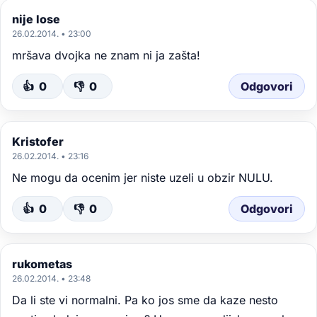
nije lose
26.02.2014. • 23:00
mršava dvojka ne znam ni ja zašta!
👍
0
👎
0
Odgovori
Kristofer
26.02.2014. • 23:16
Ne mogu da ocenim jer niste uzeli u obzir NULU.
👍
0
👎
0
Odgovori
rukometas
26.02.2014. • 23:48
Da li ste vi normalni. Pa ko jos sme da kaze nesto