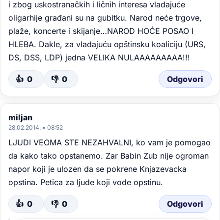
i zbog uskostranačkih i ličnih interesa vladajuće
oligarhije građani su na gubitku. Narod neće trgove,
plaže, koncerte i skijanje…NAROD HOĆE POSAO I
HLEBA. Dakle, za vladajuću opštinsku koaliciju (URS,
DS, DSS, LDP) jedna VELIKA NULAAAAAAAAA!!!
👍
0
👎
0
Odgovori
miljan
28.02.2014. • 08:52
LJUDI VEOMA STE NEZAHVALNI, ko vam je pomogao
da kako tako opstanemo. Zar Babin Zub nije ogroman
napor koji je ulozen da se pokrene Knjazevacka
opstina. Petica za ljude koji vode opstinu.
👍
0
👎
0
Odgovori