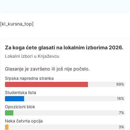
[kl_kursna_top]
Za koga ćete glasati na lokalnim izborima 2026.
Lokalni izbori u Knjaževcu
Glasanje je završeno ili još nije počelo.
Srpska napredna stranka
69%
Studentska lista
16%
Opozicioni blok
7%
Neka četvrta opcija
3%