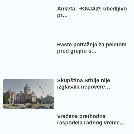
Anketa: “KNJAZ“ ubedljivo
pr…
Raste potražnja za peletom
pred grejnu s…
Skupština Srbije nije
izglasala nepovere…
Vraćena prethodna
raspodela radnog vreme…