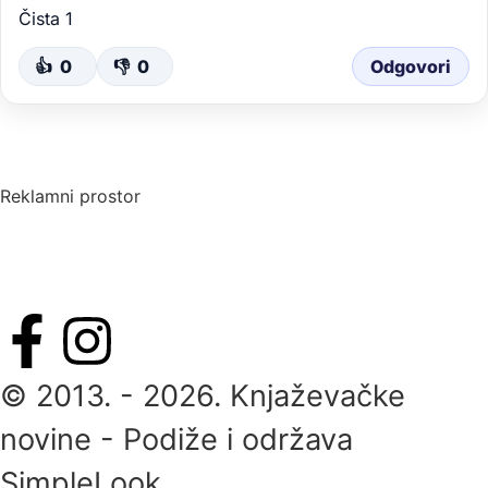
Čista 1
👍
0
👎
0
Odgovori
Reklamni prostor
© 2013. - 2026. Knjaževačke
novine - Podiže i održava
SimpleLook