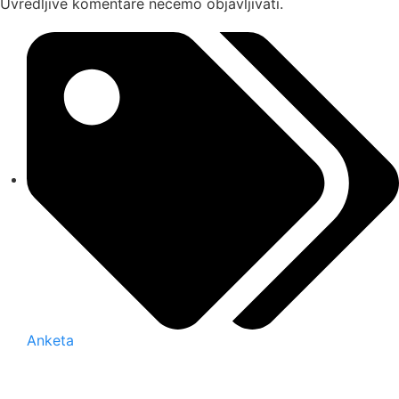
Uvredljive komentare nećemo objavljivati.
Anketa