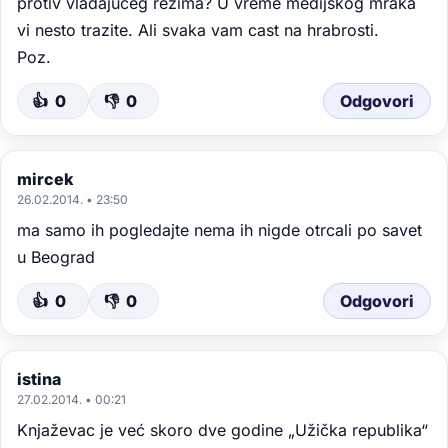
protiv vladajuceg rezima? U vreme medijskog mraka
vi nesto trazite. Ali svaka vam cast na hrabrosti.
Poz.
👍
0
👎
0
Odgovori
mircek
26.02.2014. • 23:50
ma samo ih pogledajte nema ih nigde otrcali po savet
u Beograd
👍
0
👎
0
Odgovori
istina
27.02.2014. • 00:21
Knjaževac je već skoro dve godine „Užička republika“