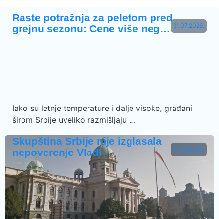
Raste potražnja za peletom pred
31.07.2026.
grejnu sezonu: Cene više neg…
Iako su letnje temperature i dalje visoke, građani
širom Srbije uveliko razmišljaju …
Skupština Srbije nije izglasala
31.07.2026.
nepoverenje Vladi