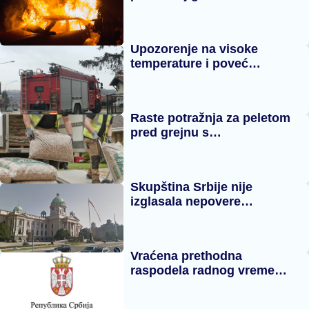
Upozorenje na visoke
temperature i poveć…
Raste potražnja za peletom
pred grejnu s…
Skupština Srbije nije
izglasala nepovere…
Vraćena prethodna
raspodela radnog vreme…