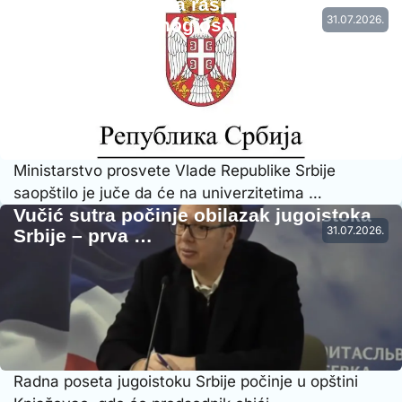
Vraćena prethodna raspodela radnog
31.07.2026.
vremena nastavnog osoblja…
Ministarstvo prosvete Vlade Republike Srbije
saopštilo je juče da će na univerzitetima …
Vučić sutra počinje obilazak jugoistoka
31.07.2026.
Srbije – prva …
Radna poseta jugoistoku Srbije počinje u opštini