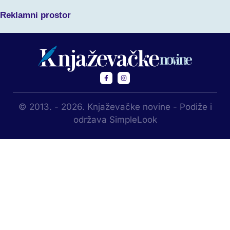
Reklamni prostor
© 2013. - 2026. Knjaževačke novine - Podiže i
održava SimpleLook