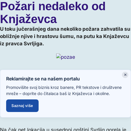
Požari nedaleko od
Knjaževca
U toku jučerašnjeg dana nekoliko požara zahvatila su
obližnje njive i hrastovu šumu, na putu ka Knjaževcu
iz pravca Svrljiga.
×
Reklamirajte se na našem portalu
Promovišite svoj biznis kroz banere, PR tekstove i društvene
mreže – doprite do čitalaca baš iz Knjaževca i okoline.
Saznaj više
Na čak pet lokacija u susednoj opštini Svrljig gorela je