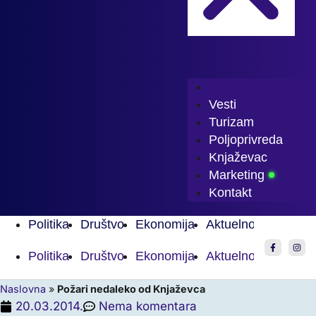
Vesti
Turizam
Poljoprivreda
Knjaževac
Marketing
Kontakt
Politika
Društvo
Ekonomija
Aktuelnosti
Sport
Politika
Društvo
Ekonomija
Aktuelnosti
Sport
Naslovna
»
Požari nedaleko od Knjaževca
20.03.2014.
Nema komentara