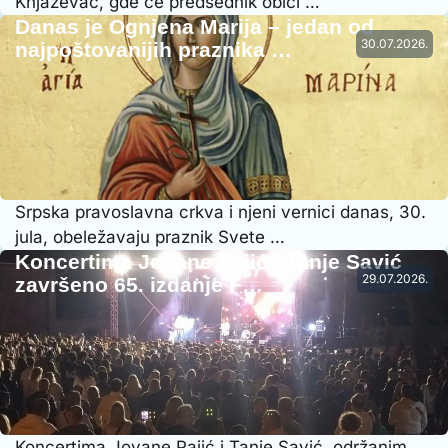
Knjaževac, gde će predsednik obići …
Danas je Ognjena Marija – jedan od
30.07.2026.
najpoštovanijih praznika …
Srpska pravoslavna crkva i njeni vernici danas, 30.
jula, obeležavaju praznik Svete …
Koncertima Jovane Pajić i Tanje Savić
29.07.2026.
završeno 65. izdanje F…
Koncertima Jovane Pajić i Tanje Savić, održanim