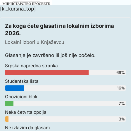
[kl_kursna_top]
Za koga ćete glasati na lokalnim izborima
2026.
Lokalni izbori u Knjaževcu
Glasanje je završeno ili još nije počelo.
Srpska napredna stranka
69%
Studentska lista
16%
Opozicioni blok
7%
Neka četvrta opcija
3%
Ne izlazim da glasam