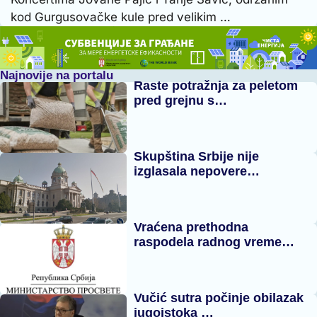
kod Gurgusovačke kule pred velikim …
Najnovije na portalu
Raste potražnja za peletom
pred grejnu s…
Skupština Srbije nije
izglasala nepovere…
Vraćena prethodna
raspodela radnog vreme…
Vučić sutra počinje obilazak
jugoistoka …