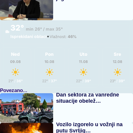
32°
min 26° / max 35°
•
Isprekidani oblaci
Vlažnost:
46%
Ned
Pon
Uto
Sre
09.08
10.08
11.08
12.08
21°
/
36°
22°
/
37°
22°
/
39°
23°
/
39°
Povezano...
Dan sektora za vanredne
situacije obelež…
Vozilo izgorelo u vožnji na
putu Svrljig…