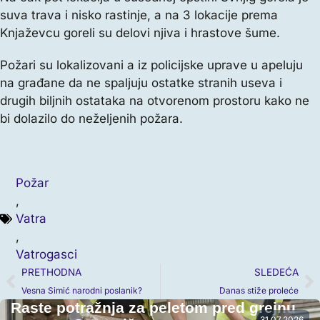
suva trava i nisko rastinje, a na 3 lokacije prema
Knjaževcu goreli su delovi njiva i hrastove šume.
Požari su lokalizovani a iz policijske uprave u apeluju
na građane da ne spaljuju ostatke stranih useva i
drugih biljnih ostataka na otvorenom prostoru kako ne
bi dolazilo do neželjenih požara.
Požar
,
Vatra
,
Vatrogasci
PRETHODNA
SLEDEĆA
Vesna Simić narodni poslanik?
Danas stiže proleće
Raste potražnja za peletom pred grejnu
31.07.2026.