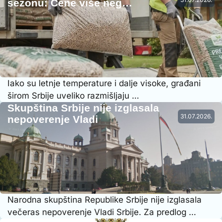
sezonu: Cene više neg…
Iako su letnje temperature i dalje visoke, građani
širom Srbije uveliko razmišljaju …
Skupština Srbije nije izglasala
31.07.2026.
nepoverenje Vladi
Narodna skupština Republike Srbije nije izglasala
večeras nepoverenje Vladi Srbije. Za predlog …