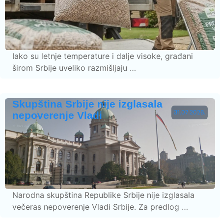
Iako su letnje temperature i dalje visoke, građani
širom Srbije uveliko razmišljaju …
Skupština Srbije nije izglasala
31.07.2026.
nepoverenje Vladi
Narodna skupština Republike Srbije nije izglasala
večeras nepoverenje Vladi Srbije. Za predlog …