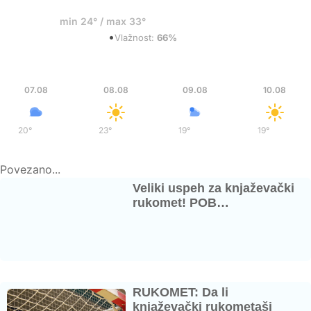
35°
min 24° / max 33°
•
Mestimični oblaci
Vlažnost:
66%
Pet
Sub
Ned
Pon
07.08
08.08
09.08
10.08
20°
/
36°
23°
/
37°
19°
/
35°
19°
/
36°
Povezano...
Veliki uspeh za knjaževački
rukomet! POB…
RUKOMET: Da li
knjaževački rukometaši