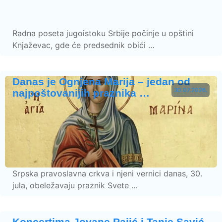
Radna poseta jugoistoku Srbije počinje u opštini
Knjaževac, gde će predsednik obići …
Danas je Ognjena Marija – jedan od
30.07.2026.
najpoštovanijih praznika …
Srpska pravoslavna crkva i njeni vernici danas, 30.
jula, obeležavaju praznik Svete …
Koncertima Jovane Pajić i Tanje Savić