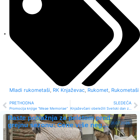
Mladi rukometaši
,
RK Knjaževac
,
Rukomet
,
Rukometaši
PRETHODNA
SLEDEĆA
Promocija knjige “Meae Memoriae“
Knjaževčani obeležili Svetski dan zdravlja
Raste potražnja za peletom pred
31.07.2026.
grejnu sezonu: Cene više neg…