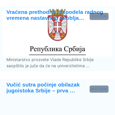
Vraćena prethodna raspodela radnog
31.07.2026.
vremena nastavnog osoblja…
Ministarstvo prosvete Vlade Republike Srbije
saopštilo je juče da će na univerzitetima …
Vučić sutra počinje obilazak
31.07.2026.
jugoistoka Srbije – prva …