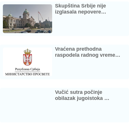
Skupština Srbije nije
izglasala nepovere…
Vraćena prethodna
raspodela radnog vreme…
Vučić sutra počinje
obilazak jugoistoka …