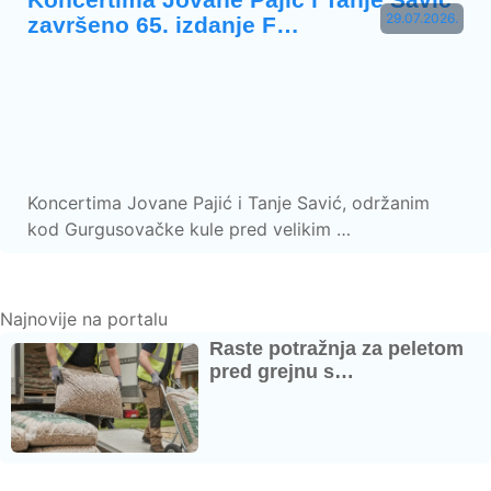
29.07.2026.
završeno 65. izdanje F…
Koncertima Jovane Pajić i Tanje Savić, održanim
kod Gurgusovačke kule pred velikim …
Najnovije na portalu
Raste potražnja za peletom
pred grejnu s…