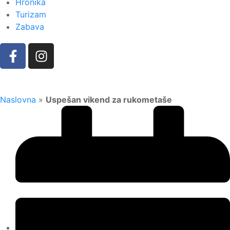
Hronika
Turizam
Zabava
Naslovna
»
Uspešan vikend za rukometaše