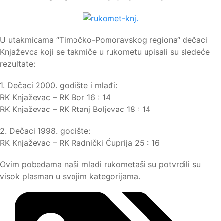
U utakmicama “Timočko-Pomoravskog regiona“ dečaci
Knjaževca koji se takmiče u rukometu upisali su sledeće
rezultate:
1. Dečaci 2000. godište i mlađi:
RK Knjaževac – RK Bor 16 : 14
RK Knjaževac – RK Rtanj Boljevac 18 : 14
2. Dečaci 1998. godište:
RK Knjaževac – RK Radnički Ćuprija 25 : 16
Ovim pobedama naši mladi rukometaši su potvrdili su
visok plasman u svojim kategorijama.