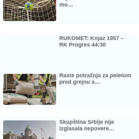
mo…
RUKOMET: Knjaz 1957 –
RK Progres 44:30
Raste potražnja za peletom
pred grejnu s…
Skupština Srbije nije
izglasala nepovere…