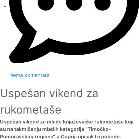
Nema komentara
Uspešan vikend za
rukometaše
Uspešan vikend za mlade knjaževačke rukometaše koji
su na takmičenju mlađih kategorija “Timočko-
Pomoravskog regiona“ u Ćupriji upisali tri pobede.