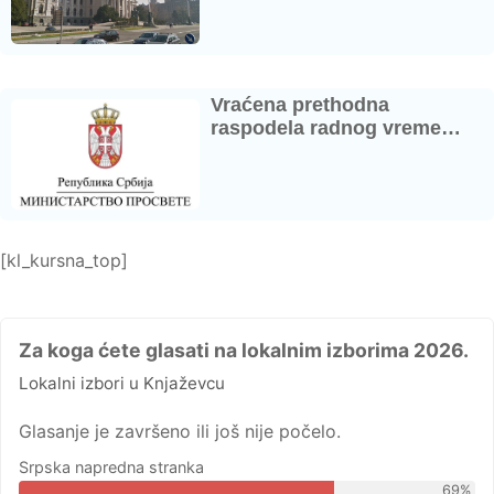
Vraćena prethodna
raspodela radnog vreme…
[kl_kursna_top]
Za koga ćete glasati na lokalnim izborima 2026.
Lokalni izbori u Knjaževcu
Glasanje je završeno ili još nije počelo.
Srpska napredna stranka
69%