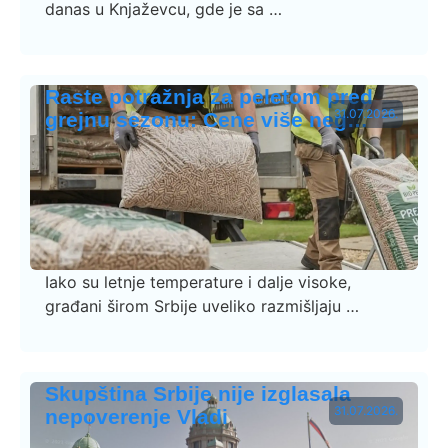
danas u Knjaževcu, gde je sa …
Raste potražnja za peletom pred
31.07.2026.
grejnu sezonu: Cene više neg…
Iako su letnje temperature i dalje visoke,
građani širom Srbije uveliko razmišljaju …
Skupština Srbije nije izglasala
31.07.2026.
nepoverenje Vladi