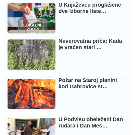
U Knjaževcu proglašene
dve izborne liste…
Neverovatna priča: Kada
je vraćen stari …
Požar na Staroj planini
kod Gabrovice st…
U Podvisu obeleženi Dan
rudara i Dan Mes…