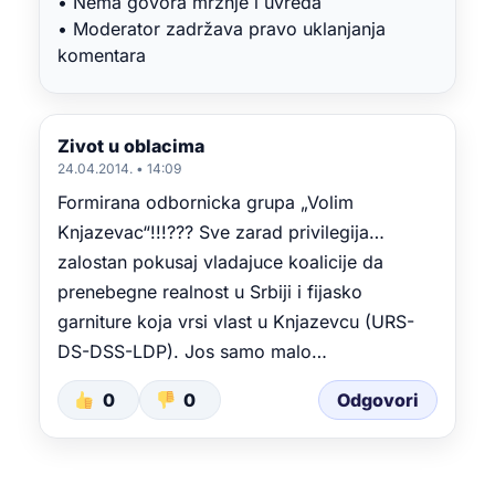
• Nema govora mržnje i uvreda
• Moderator zadržava pravo uklanjanja
komentara
Zivot u oblacima
24.04.2014. • 14:09
Formirana odbornicka grupa „Volim
Knjazevac“!!!??? Sve zarad privilegija…
zalostan pokusaj vladajuce koalicije da
prenebegne realnost u Srbiji i fijasko
garniture koja vrsi vlast u Knjazevcu (URS-
DS-DSS-LDP). Jos samo malo…
0
0
Odgovori