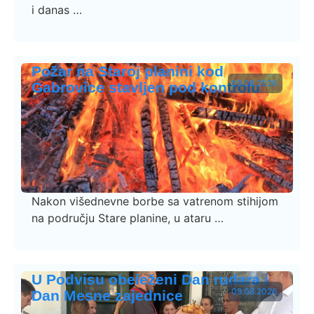
i danas …
Požar na Staroj planini kod
09.08.2026.
Gabrovice stavljen pod kontrolu
Nakon višednevne borbe sa vatrenom stihijom
na području Stare planine, u ataru …
U Podvisu obeleženi Dan rudara i
09.08.2026.
Dan Mesne zajednice