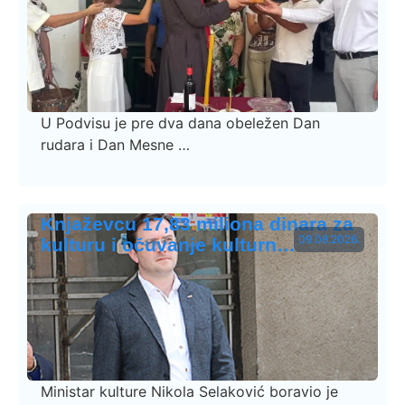
U Podvisu je pre dva dana obeležen Dan
rudara i Dan Mesne …
Knjaževcu 17,83 miliona dinara za
09.08.2026.
kulturu i očuvanje kulturn…
Ministar kulture Nikola Selaković boravio je