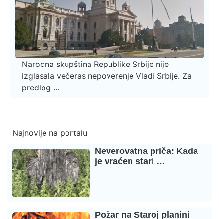
Narodna skupština Republike Srbije nije
izglasala večeras nepoverenje Vladi Srbije. Za
predlog …
Najnovije na portalu
Neverovatna priča: Kada
je vraćen stari …
Požar na Staroj planini