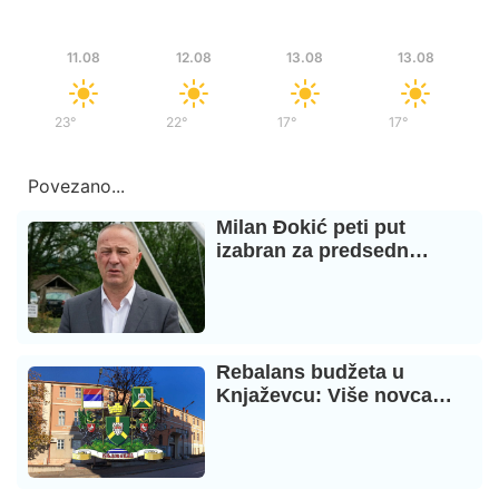
Uto
Sre
Čet
Čet
11.08
12.08
13.08
13.08
23°
/
38°
22°
/
39°
17°
/
34°
17°
/
34°
Povezano...
Milan Đokić peti put
izabran za predsedn…
Rebalans budžeta u
Knjaževcu: Više novca…