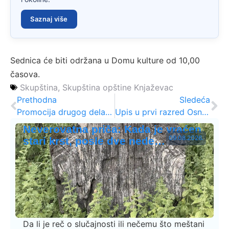
Saznaj više
Sednica će biti održana u Domu kulture od 10,00
časova.
Skupština
,
Skupština opštine Knjaževac
Prethodna
Sledeća
Promocija drugog dela knjige „Privreda opštine Knjaževac“
Upis u prvi razred Osnovne muzičke škole
Neverovatna priča: Kada je vraćen
09.08.2026.
stari krst, posle dve nede…
Da li je reč o slučajnosti ili nečemu što meštani