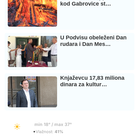
kod Gabrovice st…
U Podvisu obeleženi Dan
rudara i Dan Mes…
Knjaževcu 17,83 miliona
dinara za kultur…
19°
min 18° / max 37°
•
Vedro
Vlažnost:
41%