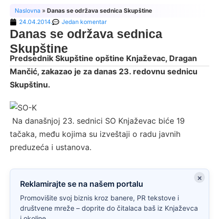
Naslovna
»
Danas se održava sednica Skupštine
24.04.2014.
Jedan komentar
Danas se održava sednica
Skupštine
Predsednik Skupštine opštine Knjaževac, Dragan
Mančić, zakazao je za danas 23. redovnu sednicu
Skupštinu.
Na današnjoj 23. sednici SO Knjaževac biće 19
tačaka, među kojima su izveštaji o radu javnih
preduzeća i ustanova.
×
Reklamirajte se na našem portalu
Promovišite svoj biznis kroz banere, PR tekstove i
društvene mreže – doprite do čitalaca baš iz Knjaževca
i okoline.