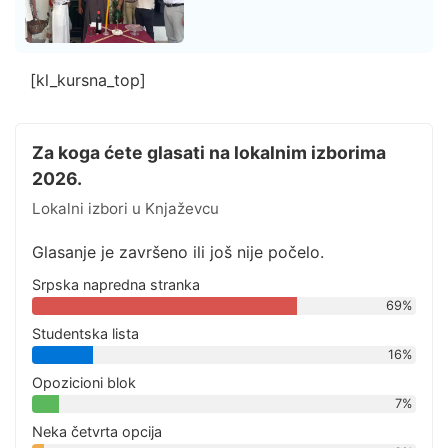
[kl_kursna_top]
Za koga ćete glasati na lokalnim izborima
2026.
Lokalni izbori u Knjaževcu
Glasanje je završeno ili još nije počelo.
Srpska napredna stranka
69%
Studentska lista
16%
Opozicioni blok
7%
Neka četvrta opcija