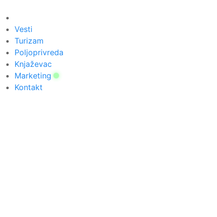
Скочите
на
садржај
Vesti
Turizam
Poljoprivreda
Knjaževac
Marketing
Kontakt