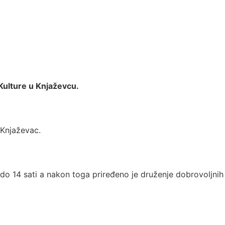
Kulture u Knjaževcu.
 Knjaževac.
do 14 sati a nakon toga priređeno je druženje dobrovoljnih