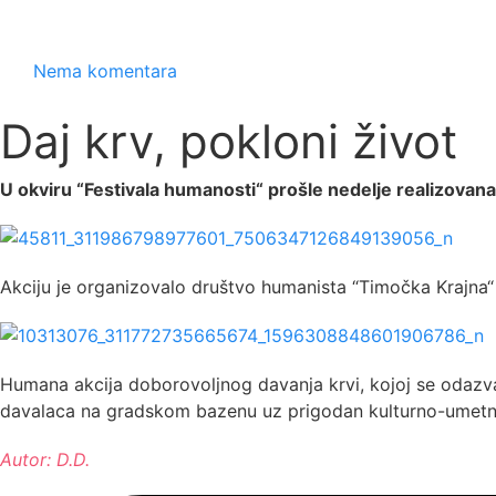
Nema komentara
Daj krv, pokloni život
U okviru “Festivala humanosti“ prošle nedelje realizovana
Akciju je organizovalo društvo humanista “Timočka Krajna“
Humana akcija doborovoljnog davanja krvi, kojoj se odazva
davalaca na gradskom bazenu uz prigodan kulturno-umetn
Autor: D.D.