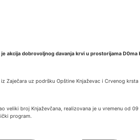
 je akcija dobrovoljnog davanja krvi u prostorijama D0ma 
 iz Zaječara uz podršku Opštine Knjaževac i Crvenog krsta
o veliki broj Knjaževčana, realizovana je u vremenu od 09 
ički program.