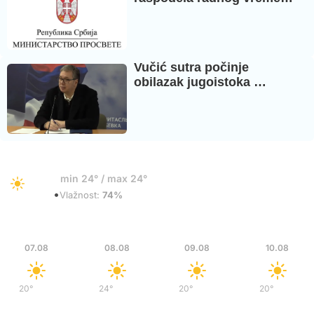
Vučić sutra počinje
obilazak jugoistoka …
25°
min 24° / max 24°
•
Vedro
Vlažnost:
74%
Pet
Sub
Ned
Pon
07.08
08.08
09.08
10.08
20°
/
35°
24°
/
37°
20°
/
36°
20°
/
37°