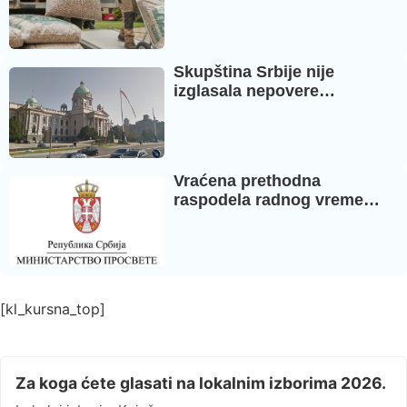
Skupština Srbije nije
izglasala nepovere…
Vraćena prethodna
raspodela radnog vreme…
[kl_kursna_top]
Za koga ćete glasati na lokalnim izborima 2026.