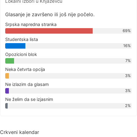
Lokalni izbori u Knjaževcu
Glasanje je završeno ili još nije počelo.
Srpska napredna stranka
69%
Studentska lista
16%
Opozicioni blok
7%
Neka četvrta opcija
3%
Ne izlazim da glasam
3%
Ne želim da se izjasnim
2%
Crkveni kalendar