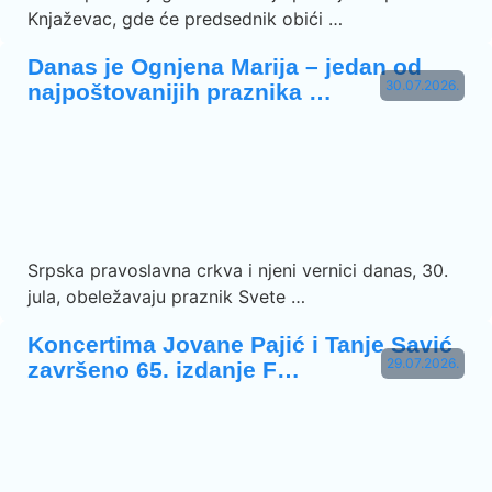
Knjaževac, gde će predsednik obići …
Danas je Ognjena Marija – jedan od
30.07.2026.
najpoštovanijih praznika …
Srpska pravoslavna crkva i njeni vernici danas, 30.
jula, obeležavaju praznik Svete …
Koncertima Jovane Pajić i Tanje Savić
29.07.2026.
završeno 65. izdanje F…