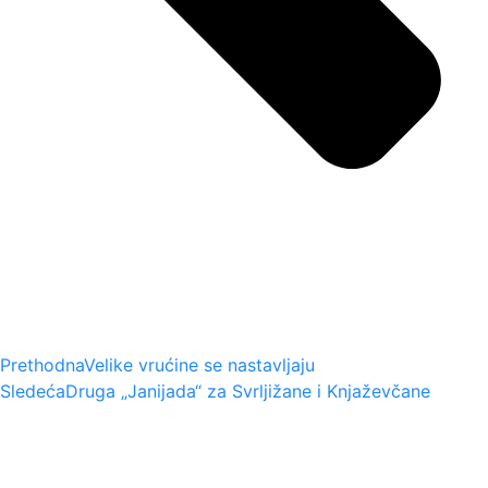
Prethodna
Velike vrućine se nastavljaju
Sledeća
Druga „Janijada“ za Svrljižane i Knjaževčane