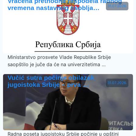
Vraćena prethodna raspodela radnog
31.07.2026.
vremena nastavnog osoblja…
Ministarstvo prosvete Vlade Republike Srbije
saopštilo je juče da će na univerzitetima …
Vučić sutra počinje obilazak
31.07.2026.
jugoistoka Srbije – prva …
Radna poseta jugoistoku Srbije počinje u opštini