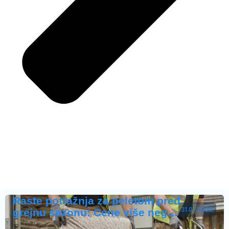
Raste potražnja za peletom pred
31.07.2026.
grejnu sezonu: Cene više neg…