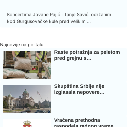
Koncertima Jovane Pajić i Tanje Savić, održanim
kod Gurgusovačke kule pred velikim …
Najnovije na portalu
Raste potražnja za peletom
pred grejnu s…
Skupština Srbije nije
izglasala nepovere…
Vraćena prethodna
raspodela radnog vreme…