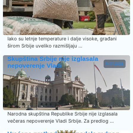
Iako su letnje temperature i dalje visoke, građani
širom Srbije uveliko razmišljaju …
Skupština Srbije nije izglasala
31.07.2026.
nepoverenje Vladi
Narodna skupština Republike Srbije nije izglasala
večeras nepoverenje Vladi Srbije. Za predlog …