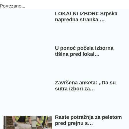
Povezano...
LOKALNI IZBORI: Srpska
napredna stranka …
U ponoć počela izborna
tišina pred lokal…
Završena anketa: ,,Da su
sutra izbori za…
Raste potražnja za peletom
pred grejnu s…