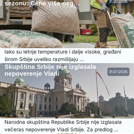
31.07.2026.
sezonu: Cene više neg…
Iako su letnje temperature i dalje visoke, građani
širom Srbije uveliko razmišljaju …
Skupština Srbije nije izglasala
31.07.2026.
nepoverenje Vladi
Narodna skupština Republike Srbije nije izglasala
večeras nepoverenje Vladi Srbije. Za predlog …