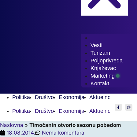
Vesti
Turizam
Poljoprivreda
Knjaževac
Marketing
Kontakt
Politika
Društvo
Ekonomija
Aktuelnosti
Sport
Politika
Društvo
Ekonomija
Aktuelnosti
Sport
Naslovna
»
Timočanin otvorio sezonu pobedom
18.08.2014.
Nema komentara