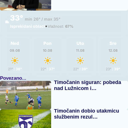
33°
min 26° / max 35°
•
Isprekidani oblaci
Vlažnost:
67%
Ned
Pon
Uto
Sre
09.08
10.08
11.08
12.08
21°
/
36°
22°
/
37°
22°
/
39°
23°
/
39°
Povezano...
Timočanin siguran: pobeda
nad Lužnicom i…
Timočanin dobio utakmicu
službenim rezul…