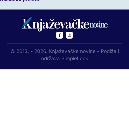
© 2013. - 2026. Knjaževačke novine - Podiže i
održava SimpleLook