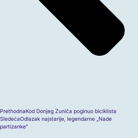
Prethodna
Kod Donjeg Zuniča poginuo biciklista
Sledeća
Odlazak najstarije, legendarne „Nade
partizanke“