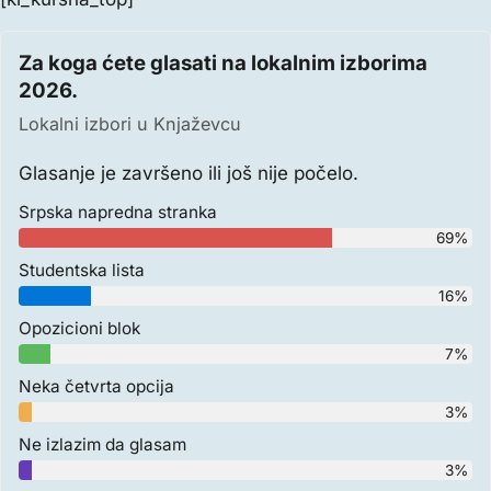
Za koga ćete glasati na lokalnim izborima
2026.
Lokalni izbori u Knjaževcu
Glasanje je završeno ili još nije počelo.
Srpska napredna stranka
69%
Studentska lista
16%
Opozicioni blok
7%
Neka četvrta opcija
3%
Ne izlazim da glasam
3%