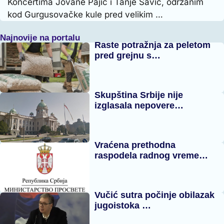
Koncertima Jovane Pajić i Tanje Savić, održanim
kod Gurgusovačke kule pred velikim …
Najnovije na portalu
Raste potražnja za peletom
pred grejnu s…
Skupština Srbije nije
izglasala nepovere…
Vraćena prethodna
raspodela radnog vreme…
Vučić sutra počinje obilazak
jugoistoka …