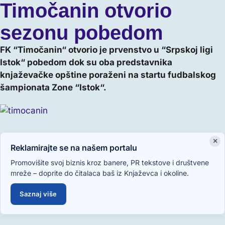
Timočanin otvorio
sezonu pobedom
FK “Timočanin“ otvorio je prvenstvo u “Srpskoj ligi
Istok“ pobedom dok su oba predstavnika
knjaževačke opštine poraženi na startu fudbalskog
šampionata Zone “Istok“.
×
Reklamirajte se na našem portalu
Promovišite svoj biznis kroz banere, PR tekstove i društvene
mreže – doprite do čitalaca baš iz Knjaževca i okoline.
Saznaj više