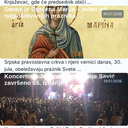
Knjaževac, gde će predsednik obići …
Danas je Ognjena Marija – jedan od
30.07.2026.
najpoštovanijih praznika …
Srpska pravoslavna crkva i njeni vernici danas, 30.
jula, obeležavaju praznik Svete …
Koncertima Jovane Pajić i Tanje Savić
29.07.2026.
završeno 65. izdanje F…