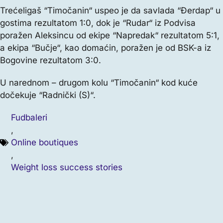
Trećeligaš “Timočanin“ uspeo je da savlada “Đerdap“ u
gostima rezultatom 1:0, dok je “Rudar“ iz Podvisa
poražen Aleksincu od ekipe “Napredak“ rezultatom 5:1,
a ekipa “Bučje“, kao domaćin, poražen je od BSK-a iz
Bogovine rezultatom 3:0.
U narednom – drugom kolu “Timočanin“ kod kuće
dočekuje “Radnički (S)“.
Fudbaleri
,
Online boutiques
,
Weight loss success stories