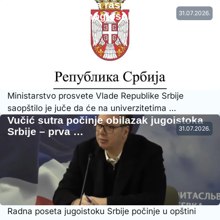
Vraćena prethodna raspodela radnog
31.07.2026.
vremena nastavnog osoblja…
Ministarstvo prosvete Vlade Republike Srbije
saopštilo je juče da će na univerzitetima …
Vučić sutra počinje obilazak jugoistoka
31.07.2026.
Srbije – prva …
Radna poseta jugoistoku Srbije počinje u opštini