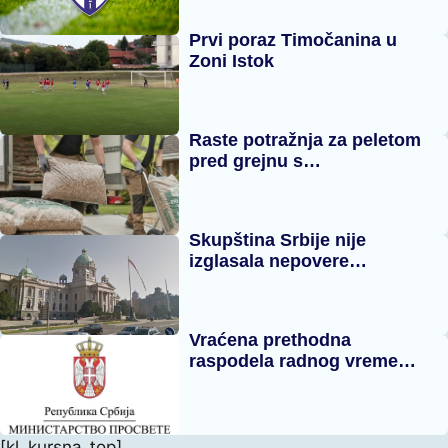
Prvi poraz Timočanina u
Zoni Istok
Raste potražnja za peletom
pred grejnu s…
Skupština Srbije nije
izglasala nepovere…
Vraćena prethodna
raspodela radnog vreme…
[kl_kursna_top]