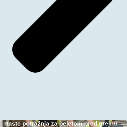
Raste potražnja za peletom pred grejnu