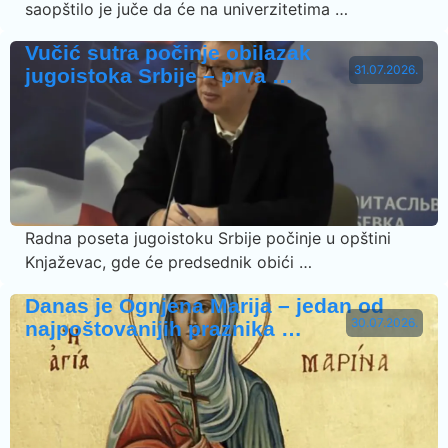
saopštilo je juče da će na univerzitetima …
Vučić sutra počinje obilazak
31.07.2026.
jugoistoka Srbije – prva …
Radna poseta jugoistoku Srbije počinje u opštini
Knjaževac, gde će predsednik obići …
Danas je Ognjena Marija – jedan od
30.07.2026.
najpoštovanijih praznika …