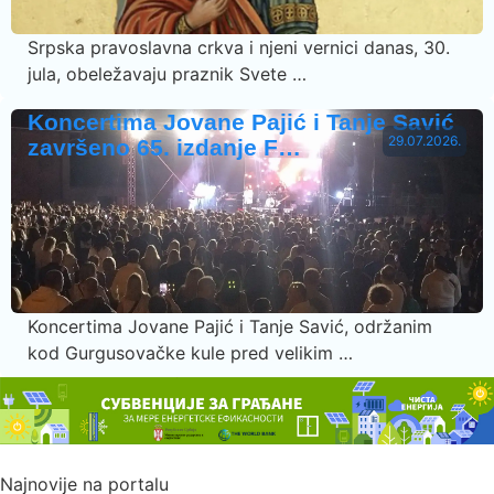
Srpska pravoslavna crkva i njeni vernici danas, 30.
jula, obeležavaju praznik Svete …
Koncertima Jovane Pajić i Tanje Savić
29.07.2026.
završeno 65. izdanje F…
Koncertima Jovane Pajić i Tanje Savić, održanim
kod Gurgusovačke kule pred velikim …
Najnovije na portalu