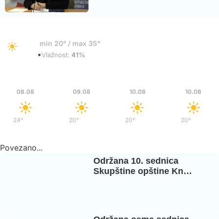
21°
min 20° / max 35°
•
Vedro
Vlažnost:
41%
Sub
Ned
Pon
Pon
08.08
09.08
10.08
10.08
24°
/
37°
20°
/
36°
20°
/
37°
20°
/
37°
Povezano...
Održana 10. sednica
Skupštine opštine Kn…