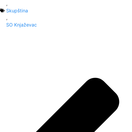
,
Skupština
,
SO Knjaževac