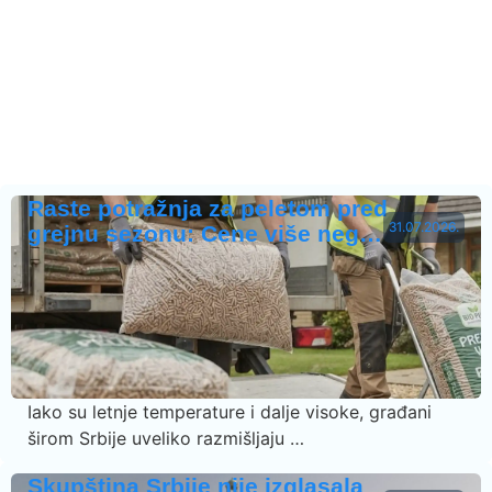
Raste potražnja za peletom pred
31.07.2026.
grejnu sezonu: Cene više neg…
Iako su letnje temperature i dalje visoke, građani
širom Srbije uveliko razmišljaju …
Skupština Srbije nije izglasala