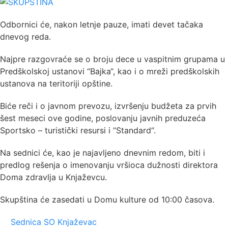
Odbornici će, nakon letnje pauze, imati devet tačaka
dnevog reda.
Najpre razgovraće se o broju dece u vaspitnim grupama u
Predškolskoj ustanovi “Bajka“, kao i o mreži predškolskih
ustanova na teritoriji opštine.
Biće reči i o javnom prevozu, izvršenju budžeta za prvih
šest meseci ove godine, poslovanju javnih preduzeća
Sportsko – turistički resursi i “Standard“.
Na sednici će, kao je najavljeno dnevnim redom, biti i
predlog rešenja o imenovanju vršioca dužnosti direktora
Doma zdravlja u Knjaževcu.
Skupština će zasedati u Domu kulture od 10:00 časova.
Sednica SO Knjaževac