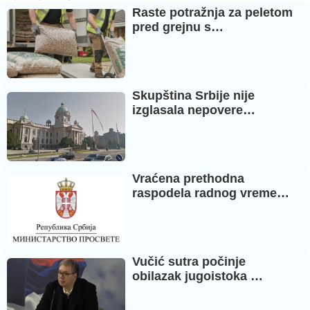
Raste potražnja za peletom
pred grejnu s…
Skupština Srbije nije
izglasala nepovere…
Vraćena prethodna
raspodela radnog vreme…
Vučić sutra počinje
obilazak jugoistoka …