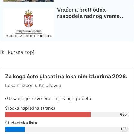
Vraćena prethodna
raspodela radnog vreme…
[kl_kursna_top]
Za koga ćete glasati na lokalnim izborima 2026.
Lokalni izbori u Knjaževcu
Glasanje je završeno ili još nije počelo.
Srpska napredna stranka
69%
Studentska lista
16%