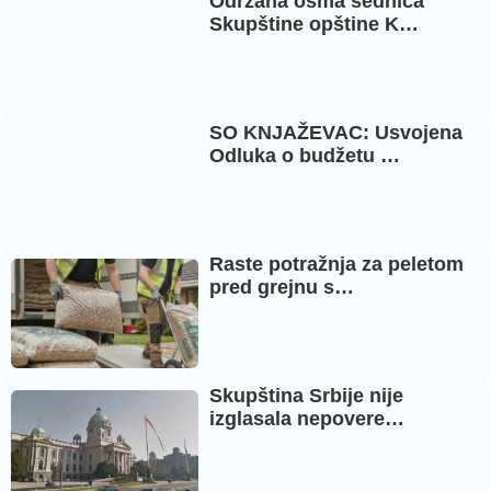
Održana osma sednica
Skupštine opštine K…
SO KNJAŽEVAC: Usvojena
Odluka o budžetu …
Raste potražnja za peletom
pred grejnu s…
Skupština Srbije nije
izglasala nepovere…