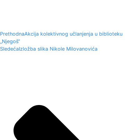
Prethodna
Akcija kolektivnog učlanjenja u biblioteku
„Njegoš“
Sledeća
Izložba slika Nikole Milovanovića