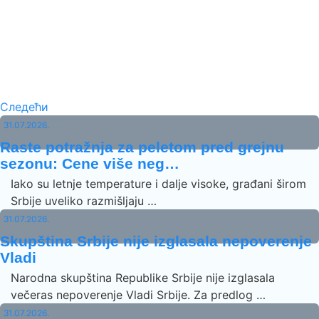
Следећи
31.07.2026.
Raste potražnja za peletom pred grejnu
sezonu: Cene više neg…
Iako su letnje temperature i dalje visoke, građani širom
Srbije uveliko razmišljaju …
31.07.2026.
Skupština Srbije nije izglasala nepoverenje
Vladi
Narodna skupština Republike Srbije nije izglasala
večeras nepoverenje Vladi Srbije. Za predlog …
31.07.2026.