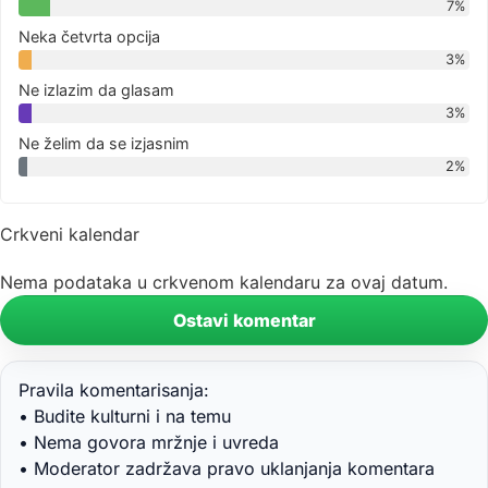
7%
Neka četvrta opcija
3%
Ne izlazim da glasam
3%
Ne želim da se izjasnim
2%
Crkveni kalendar
Nema podataka u crkvenom kalendaru za ovaj datum.
Ostavi komentar
Pravila komentarisanja:
• Budite kulturni i na temu
• Nema govora mržnje i uvreda
• Moderator zadržava pravo uklanjanja komentara