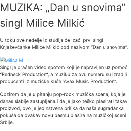
MUZIKA: „Dan u snovima“
singl Milice Milkić
U toku ove nedelje iz studija će izaći prvi singl
Knjaževčanke Milice Milkić pod nazivom “Dan u snovima“.
Singl je praćen video spotom koji je napravljen uz pomoć
“Redneck Production“, a muziku za ovu numeru su izradili
producenti iz muzičke kuće “Avax Music Production“.
Obzirom da je u pitanju pop-rock muzička scena, koja je
danas slabije zastupljena i da je jako teško plasirati takav
proizvod, ovo je jedinstvena prilika da naša sugrađanka
pokuša da ovakav novu pesmu plasira na muzičkoj sceni
Srbije.