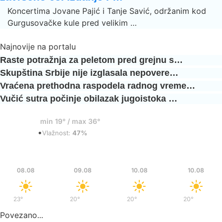
Koncertima Jovane Pajić i Tanje Savić, održanim kod
Gurgusovačke kule pred velikim …
Najnovije na portalu
Raste potražnja za peletom pred grejnu s…
Skupština Srbije nije izglasala nepovere…
Vraćena prethodna raspodela radnog vreme…
Vučić sutra počinje obilazak jugoistoka …
19°
min 19° / max 36°
•
Vedro
Vlažnost:
47%
Sub
Ned
Pon
Pon
08.08
09.08
10.08
10.08
23°
/
37°
20°
/
36°
20°
/
37°
20°
/
37°
Povezano...