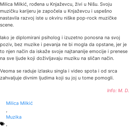
Milica Milkić, rođena u Knjaževcu, živi u Nišu. Svoju
muzičku karijeru je započela u Knjaževcu i uspešno
nastavila razvoj iste u okviru niške pop-rock muzičke
scene.
Iako je diplomirani psiholog i izuzetno ponosna na svoj
poziv, bez muzike i pevanja ne bi mogla da opstane, jer je
to njen način da iskaže svoje najtananije emocije i prenese
na sve ljude koji doživljavaju muziku na sličan način.
Veoma se raduje izlasku singla i video spota i od srca
zahvaljuje divnim ljudima koji su joj u tome pomogli.
Info: M. D.
Milica Milkić
,
Muzika
,