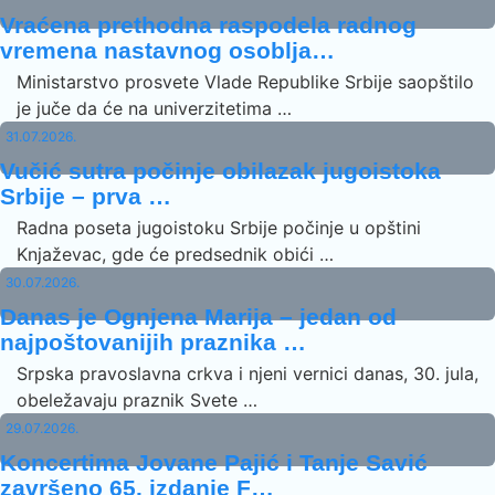
Vraćena prethodna raspodela radnog
vremena nastavnog osoblja…
Ministarstvo prosvete Vlade Republike Srbije saopštilo
je juče da će na univerzitetima …
31.07.2026.
Vučić sutra počinje obilazak jugoistoka
Srbije – prva …
Radna poseta jugoistoku Srbije počinje u opštini
Knjaževac, gde će predsednik obići …
30.07.2026.
Danas je Ognjena Marija – jedan od
najpoštovanijih praznika …
Srpska pravoslavna crkva i njeni vernici danas, 30. jula,
obeležavaju praznik Svete …
29.07.2026.
Koncertima Jovane Pajić i Tanje Savić
završeno 65. izdanje F…