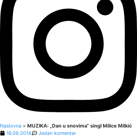
Naslovna
»
MUZIKA: „Dan u snovima“ singl Milice Milkić
16.09.2014.
Jedan komentar