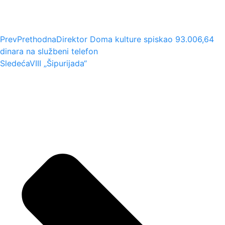
Prev
Prethodna
Direktor Doma kulture spiskao 93.006,64
dinara na službeni telefon
Sledeća
VIII „Šipurijada“