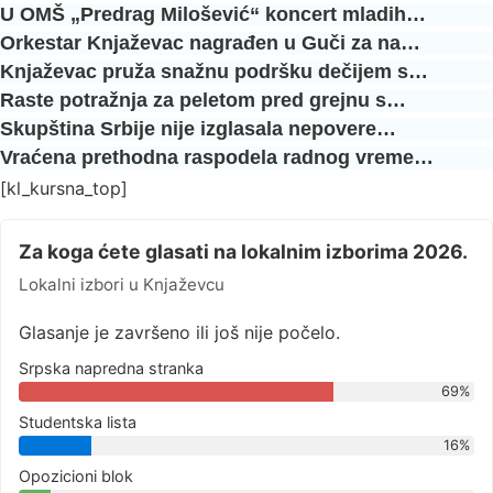
U OMŠ „Predrag Milošević“ koncert mladih…
Orkestar Knjaževac nagrađen u Guči za na…
Knjaževac pruža snažnu podršku dečijem s…
Raste potražnja za peletom pred grejnu s…
Skupština Srbije nije izglasala nepovere…
Vraćena prethodna raspodela radnog vreme…
[kl_kursna_top]
Za koga ćete glasati na lokalnim izborima 2026.
Lokalni izbori u Knjaževcu
Glasanje je završeno ili još nije počelo.
Srpska napredna stranka
69%
Studentska lista
16%
Opozicioni blok