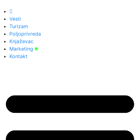
Скочите
на
садржај
Vesti
Turizam
Poljoprivreda
Knjaževac
Marketing
Kontakt