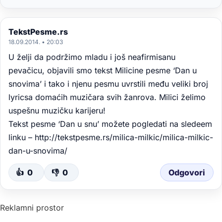
TekstPesme.rs
18.09.2014. • 20:03
U želji da podržimo mladu i još neafirmisanu
pevačicu, objavili smo tekst Milicine pesme ‘Dan u
snovima’ i tako i njenu pesmu uvrstili među veliki broj
lyricsa domaćih muzičara svih žanrova. Milici želimo
uspešnu muzičku karijeru!
Tekst pesme ‘Dan u snu’ možete pogledati na sledeem
linku –
http://tekstpesme.rs/milica-milkic/milica-milkic-
dan-u-snovima/
👍
0
👎
0
Odgovori
Reklamni prostor