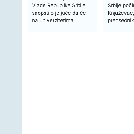
Vlade Republike Srbije
Srbije poči
saopštilo je juče da će
Knjaževac,
na univerzitetima …
predsednik