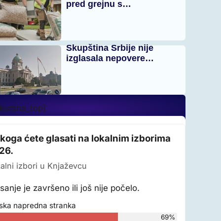
pred grejnu s…
Skupština Srbije nije
izglasala nepovere…
_kursna_top]
 koga ćete glasati na lokalnim izborima
26.
alni izbori u Knjaževcu
sanje je završeno ili još nije počelo.
ska napredna stranka
69%