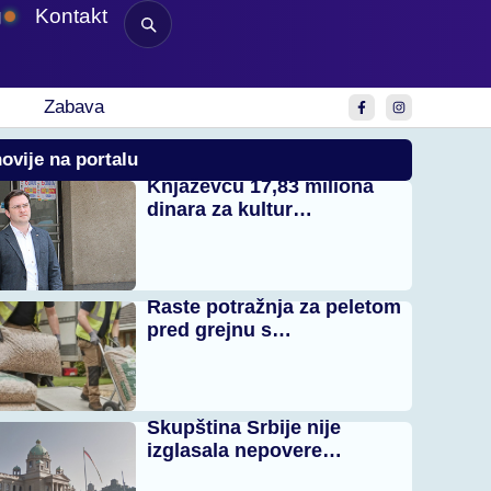
g
Kontakt
Zabava
ovije na portalu
Knjaževcu 17,83 miliona
dinara za kultur…
Raste potražnja za peletom
pred grejnu s…
Skupština Srbije nije
izglasala nepovere…