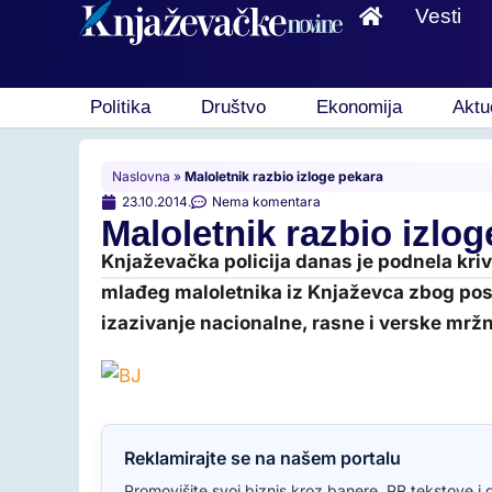
Vesti
Politika
Društvo
Ekonomija
Aktu
Naslovna
»
Maloletnik razbio izloge pekara
23.10.2014.
Nema komentara
Maloletnik razbio izlo
Knjaževačka policija danas je podnela kri
mlađeg maloletnika iz Knjaževca zbog post
izazivanje nacionalne, rasne i verske mržnj
Reklamirajte se na našem portalu
Promovišite svoj biznis kroz banere, PR tekstove i 