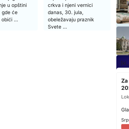
nje u opštini
crkva i njeni vernici
 gde će
danas, 30. jula,
 obići …
obeležavaju praznik
Svete …
[kl
Za
20
Lok
Gla
Srp