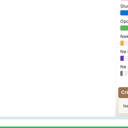
Stu
Opo
Nek
Ne 
Ne 
Cr
Ne