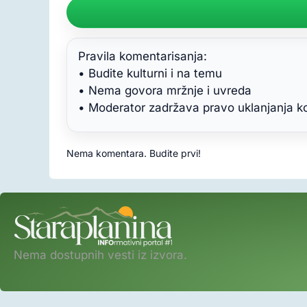
Pravila komentarisanja:
• Budite kulturni i na temu
• Nema govora mržnje i uvreda
• Moderator zadržava pravo uklanjanja 
Nema komentara. Budite prvi!
Nema dostupnih vesti iz izvora.