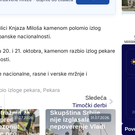
 ulici Knjaza Miloša kamenom polomio izlog
lbanske nacionalnosti.
ju 20. i 21. oktobra, kamenom razbio izlog pekare
osti.
e nacionalne, rasne i verske mržnje i
bio izloge pekara
,
Pekara
Sledeća
gu predsednika Opštine
Timočki derbi
tražnja za
Skupština Srbije
2
31.07.2026.
31.07.2026.
 pred
nije izglasala
ezonu:
nepoverenje Vladi
Pove
še neg…