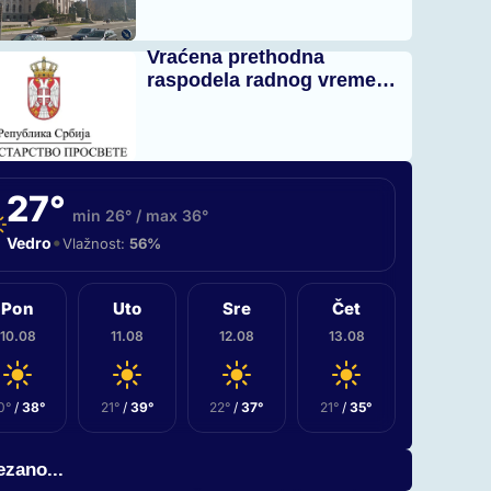
Vraćena prethodna
raspodela radnog vreme…
27°
min 26° / max 36°
•
Vedro
Vlažnost:
56%
Pon
Uto
Sre
Čet
10.08
11.08
12.08
13.08
0°
/
38°
21°
/
39°
22°
/
37°
21°
/
35°
zano...