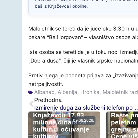
baš iz Knjaževca i okoline.
Maloletnik se tereti da je juče oko 3,30 h u
pekare “Beli jorgovan“ – vlasništvo osobe a
Ista osoba se tereti da je u toku noći izmed
„Dobra duša“, čiji je vlasnik srpske nacionaln
Protiv njega je podneta prijava za „izazivanj
netrpeljivosti“.
Albanac
,
Albanija
,
Hronika
,
Maloletnik raz
Prethodna
Izmirenje duga za službeni telefon po nalo
Knjaževcu 17,83
Raste po
09.08.2026.
miliona dinara za
peletom
kulturu i očuvanje
grejnu s
kulturn…
Cene vi