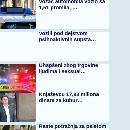
Vozač automobila vozio sa
1,51 promila, …
Vozili pod dejstvom
psihoaktivnih supsta…
Uhapšeni zbog trgovine
ljudima i seksual…
Knjaževcu 17,83 miliona
dinara za kultur…
Raste potražnja za peletom