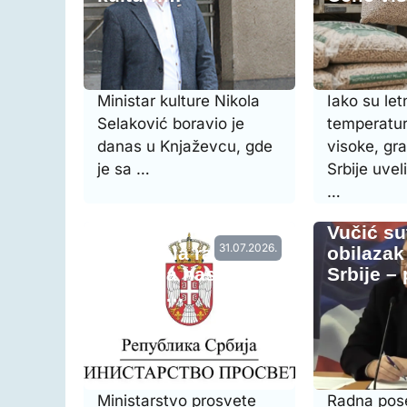
Ministar kulture Nikola
Iako su let
Selaković boravio je
temperature
danas u Knjaževcu, gde
visoke, gr
je sa …
Srbije uvel
…
Vraćena prethodna
Vučić su
31.07.2026.
raspodela radnog
obilazak
vremena nastavnog
Srbije –
osoblja…
Ministarstvo prosvete
Radna pose