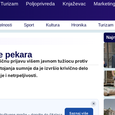
Turizam
Poljoprivreda
Knjaževac
Marketin
elnosti
Sport
Kultura
Hronika
Turizam
Najn
ge pekara
vičnu prijavu višem javnom tužiocu protiv
ojanja sumnje da je izvršio krivično delo
e i netrpeljivosti.
×
Saznaj više
društvene mreže – doprite do čitalaca