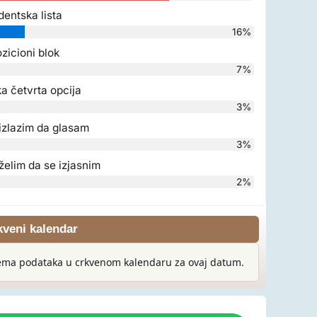
dentska lista
16%
zicioni blok
7%
a četvrta opcija
3%
izlazim da glasam
3%
želim da se izjasnim
2%
kveni kalendar
ma podataka u crkvenom kalendaru za ovaj datum.