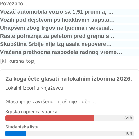
Povezano...
Vozač automobila vozio sa 1,51 promila, …
Vozili pod dejstvom psihoaktivnih supsta…
Uhapšeni zbog trgovine ljudima i seksual…
Raste potražnja za peletom pred grejnu s…
Skupština Srbije nije izglasala nepovere…
Vraćena prethodna raspodela radnog vreme…
[kl_kursna_top]
Za koga ćete glasati na lokalnim izborima 2026.
Lokalni izbori u Knjaževcu
Glasanje je završeno ili još nije počelo.
Srpska napredna stranka
69%
Studentska lista
16%