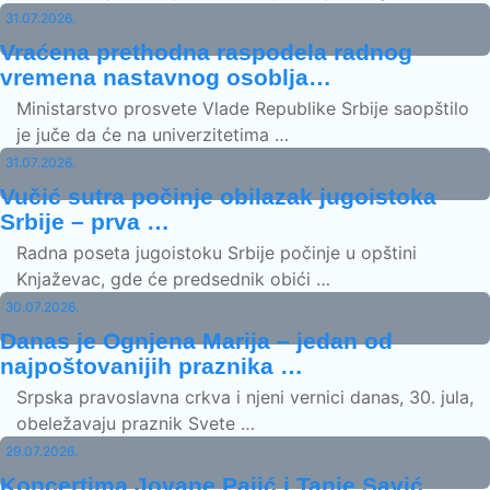
31.07.2026.
Vraćena prethodna raspodela radnog
vremena nastavnog osoblja…
Ministarstvo prosvete Vlade Republike Srbije saopštilo
je juče da će na univerzitetima …
31.07.2026.
Vučić sutra počinje obilazak jugoistoka
Srbije – prva …
Radna poseta jugoistoku Srbije počinje u opštini
Knjaževac, gde će predsednik obići …
30.07.2026.
Danas je Ognjena Marija – jedan od
najpoštovanijih praznika …
Srpska pravoslavna crkva i njeni vernici danas, 30. jula,
obeležavaju praznik Svete …
29.07.2026.
Koncertima Jovane Pajić i Tanje Savić