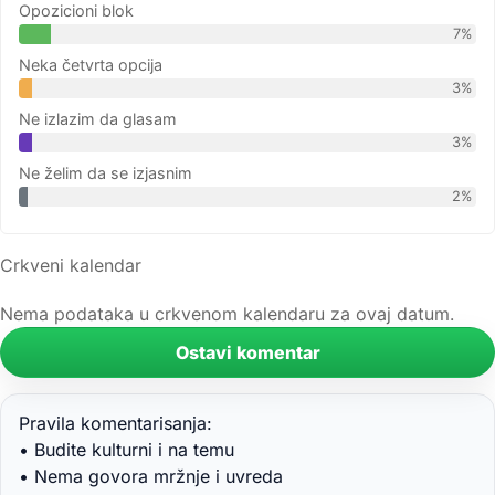
Opozicioni blok
7%
Neka četvrta opcija
3%
Ne izlazim da glasam
3%
Ne želim da se izjasnim
2%
Crkveni kalendar
Nema podataka u crkvenom kalendaru za ovaj datum.
Ostavi komentar
Pravila komentarisanja:
• Budite kulturni i na temu
• Nema govora mržnje i uvreda