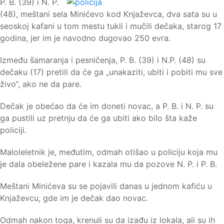
P. B. (39) i N. P.
(48), meštani sela Minićevo kod Knjaževca, dva sata su u
seoskoj kafani u tom mestu tukli i mučili dečaka, starog 17
godina, jer im je navodno dugovao 250 evra.
Između šamaranja i pesničenja, P. B. (39) i N.P. (48) su
dečaku (17) pretili da će ga „unakaziti, ubiti i pobiti mu sve
živo“, ako ne da pare.
Dečak je obećao da će im doneti novac, a P. B. i N. P. su
ga pustili uz pretnju da će ga ubiti ako bilo šta kaže
policiji.
Maloleletnik je, međutim, odmah otišao u policiju koja mu
je dala obeležene pare i kazala mu da pozove N. P. i P. B.
Meštani Minićeva su se pojavili danas u jednom kafiću u
Knjaževcu, gde im je dečak dao novac.
Odmah nakon toga, krenuli su da izađu iz lokala, ali su ih