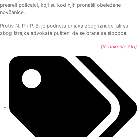
presreli policajci, koji su kod njih pronašli obeležene
novčanice.
Protiv N. P. i P. B. je podneta prijava zbog iznude, ali su
zbog štrajka advokata pušteni da se brane sa slobode.
(Redakcija: Alo)