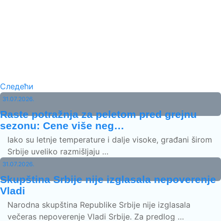
Следећи
31.07.2026.
Raste potražnja za peletom pred grejnu
sezonu: Cene više neg…
Iako su letnje temperature i dalje visoke, građani širom
Srbije uveliko razmišljaju …
31.07.2026.
Skupština Srbije nije izglasala nepoverenje
Vladi
Narodna skupština Republike Srbije nije izglasala
večeras nepoverenje Vladi Srbije. Za predlog …