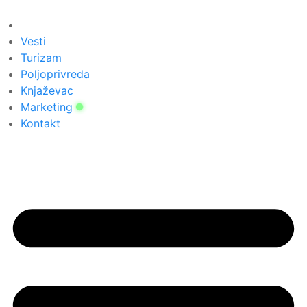
Скочите
на
садржај
Vesti
Turizam
Poljoprivreda
Knjaževac
Marketing
Kontakt