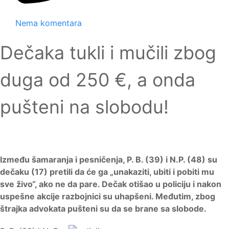
Nema komentara
Dečaka tukli i mučili zbog
duga od 250 €, a onda
pušteni na slobodu!
Između šamaranja i pesničenja, P. B. (39) i N.P. (48) su
dečaku (17) pretili da će ga „unakaziti, ubiti i pobiti mu
sve živo“, ako ne da pare. Dečak otišao u policiju i nakon
uspešne akcije razbojnici su uhapšeni. Međutim, zbog
štrajka advokata pušteni su da se brane sa slobode.