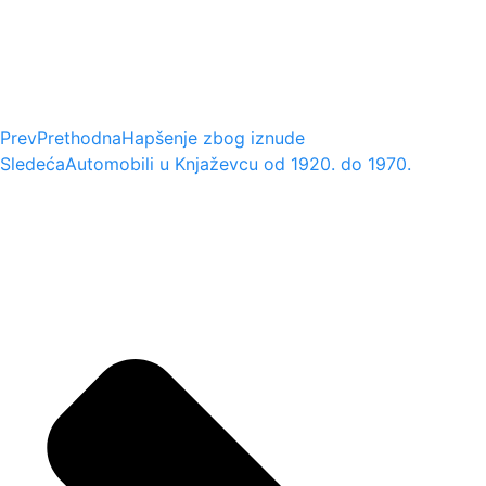
Prev
Prethodna
Hapšenje zbog iznude
Sledeća
Automobili u Knjaževcu od 1920. do 1970.