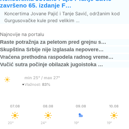
završeno 65. izdanje F…
Koncertima Jovane Pajić i Tanje Savić, održanim kod
Gurgusovačke kule pred velikim …
Najnovije na portalu
Raste potražnja za peletom pred grejnu s…
Skupština Srbije nije izglasala nepovere…
Vraćena prethodna raspodela radnog vreme…
Vučić sutra počinje obilazak jugoistoka …
27°
min 25° / max 27°
•
Vedro
Vlažnost:
83%
Pet
Sub
Ned
Pon
07.08
08.08
09.08
10.08
20°
/
35°
24°
/
37°
19°
/
35°
19°
/
36°