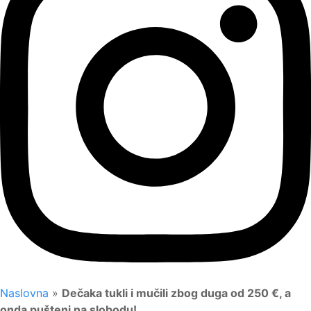
Naslovna
»
Dečaka tukli i mučili zbog duga od 250 €, a
onda pušteni na slobodu!