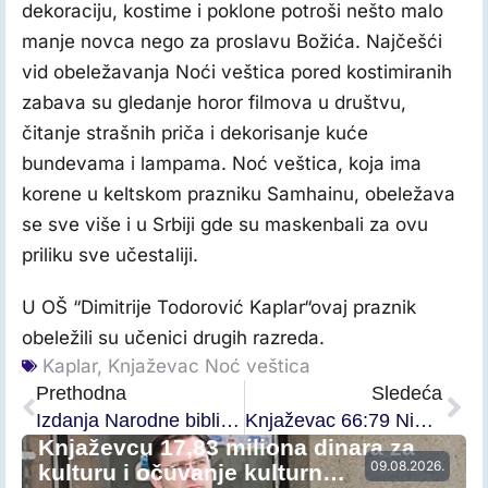
dekoraciju, kostime i poklone potroši nešto malo
manje novca nego za proslavu Božića. Najčešći
vid obeležavanja Noći veštica pored kostimiranih
zabava su gledanje horor filmova u društvu,
čitanje strašnih priča i dekorisanje kuće
bundevama i lampama. Noć veštica, koja ima
korene u keltskom prazniku Samhainu, obeležava
se sve više i u Srbiji gde su maskenbali za ovu
priliku sve učestaliji.
U OŠ “Dimitrije Todorović Kaplar“ovaj praznik
obeležili su učenici drugih razreda.
Kaplar
,
Knjaževac Noć veštica
Prethodna
Sledeća
Izdanja Narodne biblioteke na beogradskom sajmu knjiga
Knjaževac 66:79 Niš Fair playy
Knjaževcu 17,83 miliona dinara za
09.08.2026.
kulturu i očuvanje kulturn…