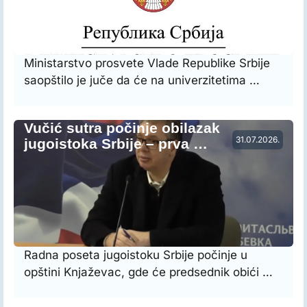
Ministarstvo prosvete Vlade Republike Srbije
saopštilo je juče da će na univerzitetima …
Vučić sutra počinje obilazak
31.07.2026.
jugoistoka Srbije – prva …
Radna poseta jugoistoku Srbije počinje u
opštini Knjaževac, gde će predsednik obići …