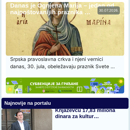
Danas je Ognjena Marija – jedan od
30.07.2026.
najpoštovanijih praznika …
Srpska pravoslavna crkva i njeni vernici
danas, 30. jula, obeležavaju praznik Svete …
Najnovije na portalu
Knjaževcu 17,83 miliona
dinara za kultur…