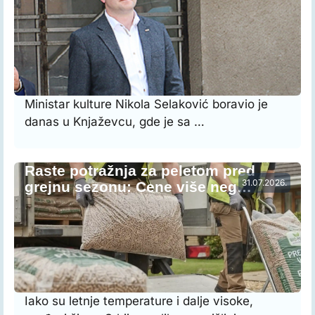
Ministar kulture Nikola Selaković boravio je
danas u Knjaževcu, gde je sa …
Raste potražnja za peletom pred
31.07.2026.
grejnu sezonu: Cene više neg…
Iako su letnje temperature i dalje visoke,