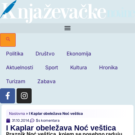
Politika
Društvo
Ekonomija
Aktuelnosti
Sport
Kultura
Hronika
Turizam
Zabava
Naslovna
»
I Kaplar obeležava Noć veštica
31.10.2014.
$s komentara
I Kaplar obeležava Noć veštica
Praznik Noć veštica, kojem se posebno raduju