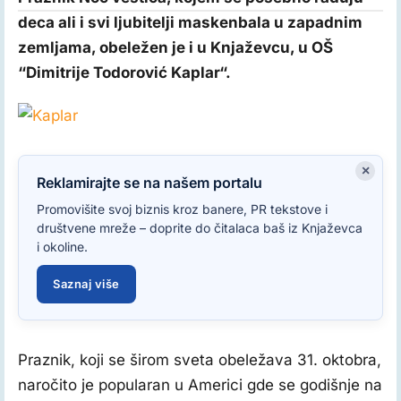
deca ali i svi ljubitelji maskenbala u zapadnim
zemljama, obeležen je i u Knjaževcu, u OŠ
“Dimitrije Todorović Kaplar“.
×
Reklamirajte se na našem portalu
Promovišite svoj biznis kroz banere, PR tekstove i
društvene mreže – doprite do čitalaca baš iz Knjaževca
i okoline.
Saznaj više
Praznik, koji se širom sveta obeležava 31. oktobra,
naročito je popularan u Americi gde se godišnje na