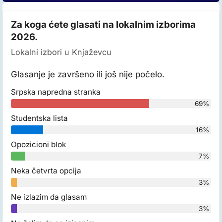
Za koga ćete glasati na lokalnim izborima
2026.
Lokalni izbori u Knjaževcu
Glasanje je završeno ili još nije počelo.
Srpska napredna stranka
69%
Studentska lista
16%
Opozicioni blok
7%
Neka četvrta opcija
3%
Ne izlazim da glasam
3%