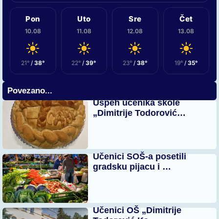
Pon
Uto
Sre
Čet
10.08
11.08
12.08
13.08
21°
/
38°
22°
/
39°
23°
/
38°
19°
/
35°
Povezano...
Uspeh učenika škole
„Dimitrije Todorović…
Učenici SOŠ-a posetili
gradsku pijacu i …
Učenici OŠ „Dimitrije