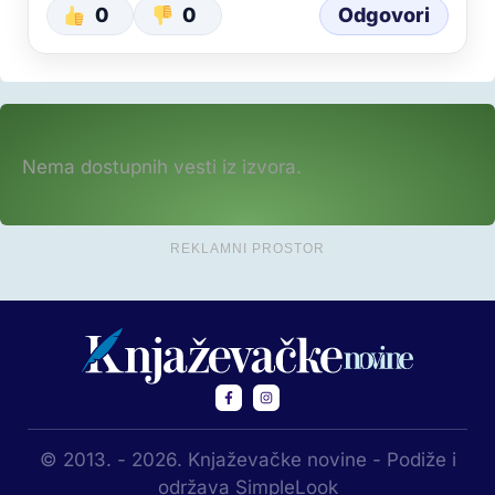
0
0
Odgovori
Nema dostupnih vesti iz izvora.
REKLAMNI PROSTOR
© 2013. - 2026. Knjaževačke novine - Podiže i
održava SimpleLook