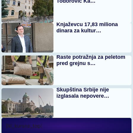
Todorović Ka…
Knjaževcu 17,83 miliona
dinara za kultur…
Raste potražnja za peletom
pred grejnu s…
Skupština Srbije nije
izglasala nepovere…
[kl_kursna_top]