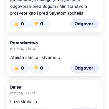
odgovoran pred Bogom i Ministarstvom
prosvete kao i pred Savetom roditelja.
0
0
Odgovori
Pomodarstvo
01.11.2014. • 19:34
Ateista sam, ali stvarno…
0
0
Odgovori
Balsa
01.11.2014. • 20:14
Lazo skobalju