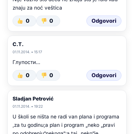
znaju za noć veštica
0
0
Odgovori
С.Т.
01.11.2014. • 15:17
Глупости…
0
0
Odgovori
Sladjan Petrović
01.11.2014. • 19:22
U školi se ništa ne radi van plana i programa
,za tu godinu;a plan i program „neko „pravi
po odobrenju“nekoga“;a taj „neko“je