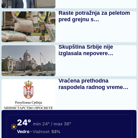
Raste potražnja za peletom
pred grejnu s…
Skupština Srbije nije
izglasala nepovere…
Vraćena prethodna
raspodela radnog vreme…
24°
min 24° / max 36°
•
Vedro
Vlažnost:
53%