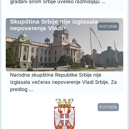
građani širom Srbije uveliko razmišljaju …
Skupština Srbije nije izglasala
31.07.2026.
nepoverenje Vladi
Narodna skupština Republike Srbije nije
izglasala večeras nepoverenje Vladi Srbije. Za
predlog …
Vraćena prethodna raspodela radnog
31.07.2026.
vremena nastavnog osoblja…