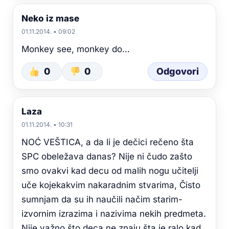
Neko iz mase
01.11.2014. • 09:02
Monkey see, monkey do…
0
0
Odgovori
Laza
01.11.2014. • 10:31
NOĆ VEŠTICA, a da li je dečici rečeno šta
SPC obeležava danas? Nije ni čudo zašto
smo ovakvi kad decu od malih nogu učitelji
uče kojekakvim nakaradnim stvarima, Čisto
sumnjam da su ih naučili načim starim-
izvornim izrazima i nazivima nekih predmeta.
Nije važno što deca ne znaju šta je ralo kad