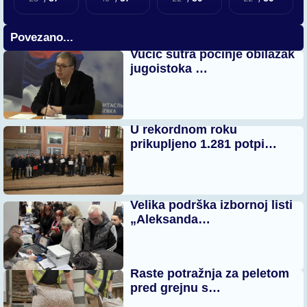
Povezano...
Vučić sutra počinje obilazak
jugoistoka …
U rekordnom roku
prikupljeno 1.281 potpi…
Velika podrška izbornoj listi
„Aleksanda…
Raste potražnja za peletom
pred grejnu s…