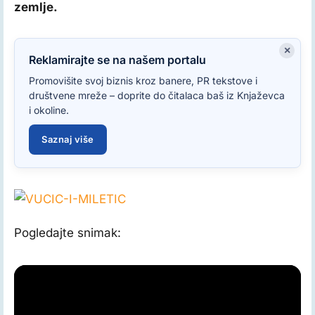
zemlje.
×
Reklamirajte se na našem portalu
Promovišite svoj biznis kroz banere, PR tekstove i
društvene mreže – doprite do čitalaca baš iz Knjaževca
i okoline.
Saznaj više
Pogledajte snimak: