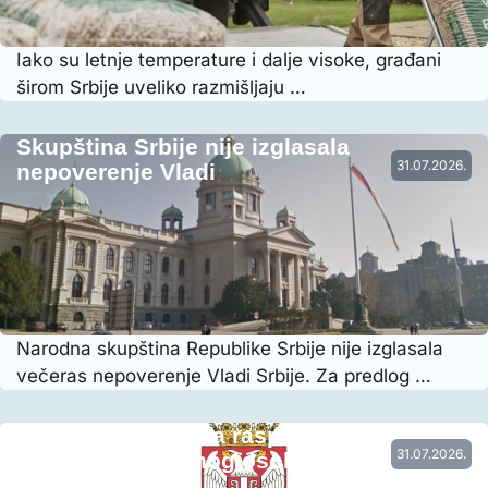
Iako su letnje temperature i dalje visoke, građani
širom Srbije uveliko razmišljaju …
Skupština Srbije nije izglasala
31.07.2026.
nepoverenje Vladi
Narodna skupština Republike Srbije nije izglasala
večeras nepoverenje Vladi Srbije. Za predlog …
Vraćena prethodna raspodela radnog
31.07.2026.
vremena nastavnog osoblja…