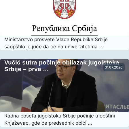
Ministarstvo prosvete Vlade Republike Srbije
saopštilo je juče da će na univerzitetima …
Vučić sutra počinje obilazak jugoistoka
31.07.2026.
Srbije – prva …
Radna poseta jugoistoku Srbije počinje u opštini
Knjaževac, gde će predsednik obići …