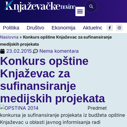
Politika
Društvo
Ekonomija
Aktuelnosti
Spor
Naslovna
»
Konkurs opštine Knjaževac za sufinansiranje
medijskih projekata
23.02.2015.
Nema komentara
Konkurs opštine
Knjaževac za
sufinansiranje
medijskih projekata
Predmet
konkursa je sufinansiranje projekata iz budžeta opštine
Knjaževac u oblasti javnog informisanja radi