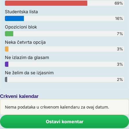
69%
Studentska lista
16%
Opozicioni blok
7%
Neka četvrta opcija
3%
Ne izlazim da glasam
3%
Ne želim da se izjasnim
2%
Crkveni kalendar
Nema podataka u crkvenom kalendaru za ovaj datum.
Ostavi komentar