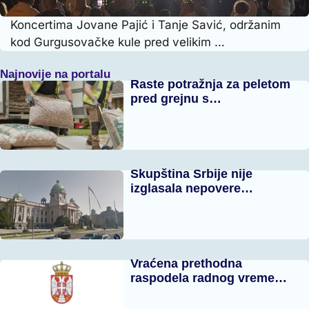
Koncertima Jovane Pajić i Tanje Savić, održanim
kod Gurgusovačke kule pred velikim …
Najnovije na portalu
Raste potražnja za peletom
pred grejnu s…
Skupština Srbije nije
izglasala nepovere…
Vraćena prethodna
raspodela radnog vreme…