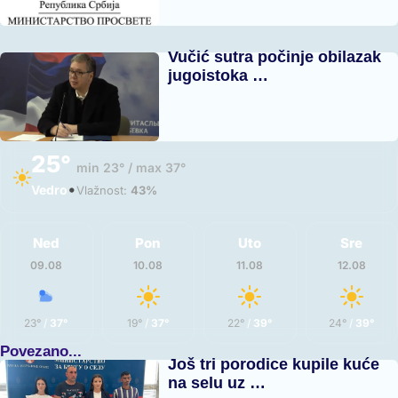
Vučić sutra počinje obilazak
jugoistoka …
25°
min 23° / max 37°
•
Vedro
Vlažnost:
43%
Ned
Pon
Uto
Sre
09.08
10.08
11.08
12.08
23°
/
37°
19°
/
37°
22°
/
39°
24°
/
39°
Povezano...
Još tri porodice kupile kuće
na selu uz …