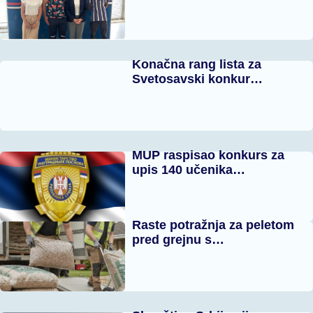
Konačna rang lista za
Svetosavski konkur…
MUP raspisao konkurs za
upis 140 učenika…
Raste potražnja za peletom
pred grejnu s…