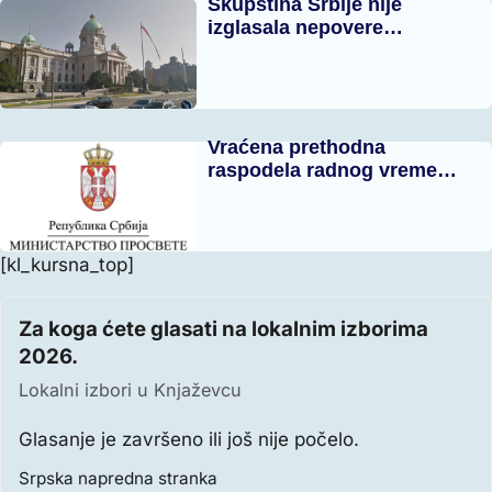
Skupština Srbije nije
izglasala nepovere…
Vraćena prethodna
raspodela radnog vreme…
[kl_kursna_top]
Za koga ćete glasati na lokalnim izborima
2026.
Lokalni izbori u Knjaževcu
Glasanje je završeno ili još nije počelo.
Srpska napredna stranka