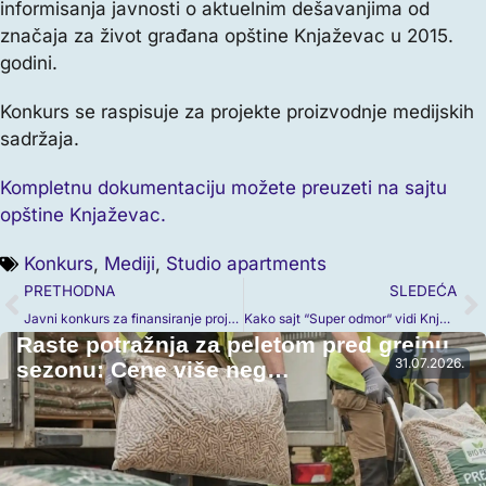
informisanja javnosti o aktuelnim dešavanjima od
značaja za život građana opštine Knjaževac u 2015.
godini.
Konkurs se raspisuje za projekte proizvodnje medijskih
sadržaja.
Kompletnu dokumentaciju možete preuzeti na sajtu
opštine Knjaževac.
Konkurs
,
Mediji
,
Studio apartments
PRETHODNA
SLEDEĆA
Javni konkurs za finansiranje projekata udruženja
Kako sajt “Super odmor“ vidi Knjaževac
Raste potražnja za peletom pred grejnu
31.07.2026.
sezonu: Cene više neg…