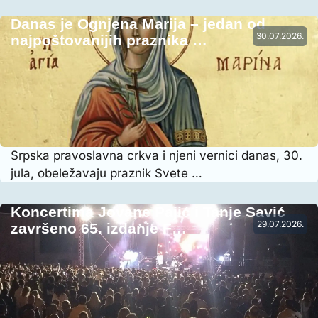
Danas je Ognjena Marija – jedan od
30.07.2026.
najpoštovanijih praznika …
Srpska pravoslavna crkva i njeni vernici danas, 30.
jula, obeležavaju praznik Svete …
Koncertima Jovane Pajić i Tanje Savić
29.07.2026.
završeno 65. izdanje F…