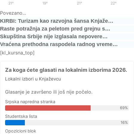
21°
/
37°
19°
/
36°
21°
/
38°
22°
/
39°
Povezano...
KIRBI: Turizam kao razvojna šansa Knjaže…
Raste potražnja za peletom pred grejnu s…
Skupština Srbije nije izglasala nepovere…
Vraćena prethodna raspodela radnog vreme…
[kl_kursna_top]
Za koga ćete glasati na lokalnim izborima 2026.
Lokalni izbori u Knjaževcu
Glasanje je završeno ili još nije počelo.
Srpska napredna stranka
69%
Studentska lista
16%
Opozicioni blok