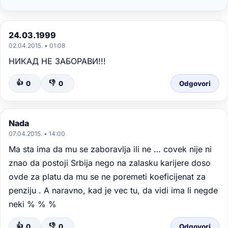
24.03.1999
02.04.2015. • 01:08
НИКАД НЕ ЗАБОРАВИ!!!
👍
👎
0
0
Odgovori
Nada
07.04.2015. • 14:00
Ma sta ima da mu se zaboravlja ili ne … covek nije ni
znao da postoji Srbija nego na zalasku karijere doso
ovde za platu da mu se ne poremeti koeficijenat za
penziju . A naravno, kad je vec tu, da vidi ima li negde
neki % % %
👍
👎
0
0
Odgovori