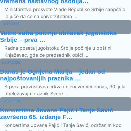
vremena nastavnog osoblja…
Ministarstvo prosvete Vlade Republike Srbije saopštilo
je juče da će na univerzitetima …
31.07.2026.
Vučić sutra počinje obilazak jugoistoka
Srbije – prva …
Radna poseta jugoistoku Srbije počinje u opštini
Knjaževac, gde će predsednik obići …
30.07.2026.
Danas je Ognjena Marija – jedan od
najpoštovanijih praznika …
Srpska pravoslavna crkva i njeni vernici danas, 30. jula,
obeležavaju praznik Svete …
29.07.2026.
Koncertima Jovane Pajić i Tanje Savić
završeno 65. izdanje F…
Koncertima Jovane Pajić i Tanje Savić, održanim kod