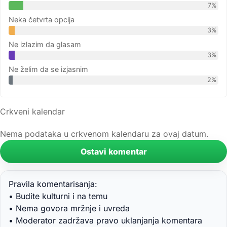
7%
Neka četvrta opcija
3%
Ne izlazim da glasam
3%
Ne želim da se izjasnim
2%
Crkveni kalendar
Nema podataka u crkvenom kalendaru za ovaj datum.
Ostavi komentar
Pravila komentarisanja:
• Budite kulturni i na temu
• Nema govora mržnje i uvreda
• Moderator zadržava pravo uklanjanja komentara