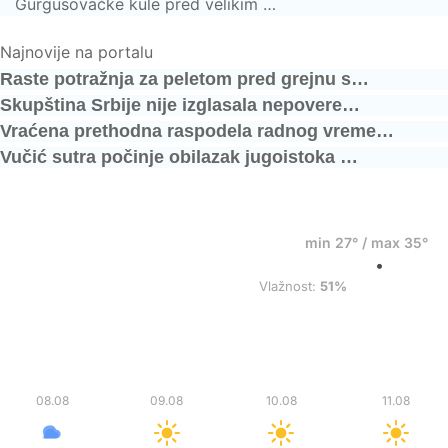
Gurgusovačke kule pred velikim …
Najnovije na portalu
Raste potražnja za peletom pred grejnu s…
Skupština Srbije nije izglasala nepovere…
Vraćena prethodna raspodela radnog vreme…
Vučić sutra počinje obilazak jugoistoka …
36°
min 27° / max 35°
•
Razbacani oblaci
Vlažnost:
51%
Sub
Ned
Pon
Uto
08.08
09.08
10.08
11.08