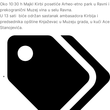
Oko 10:30 h Majkl Kirbi posetiće Arheo-etno park u Ravni i
prekogranični Muzej vina u selu Ravna.
U 13 sati biće održan sastanak ambasadora Kirbija i
predsednika opštine Knjaževac u Muzeju grada, u kući Ace
Stanojevića.