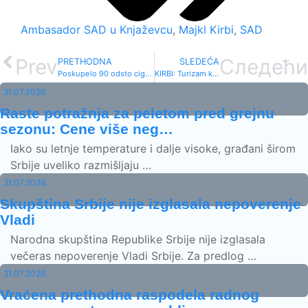
Ambasador SAD u Knjaževcu
,
Majkl Kirbi
,
SAD
Prev
Следећи
PRETHODNA
SLEDEĆA
Poskupelo 90 odsto cigareta
KIRBI: Turizam kao razvojna šansa Knjaževca
31.07.2026.
Raste potražnja za peletom pred grejnu
sezonu: Cene više neg…
Iako su letnje temperature i dalje visoke, građani širom
Srbije uveliko razmišljaju …
31.07.2026.
Skupština Srbije nije izglasala nepoverenje
Vladi
Narodna skupština Republike Srbije nije izglasala
večeras nepoverenje Vladi Srbije. Za predlog …
31.07.2026.
Vraćena prethodna raspodela radnog