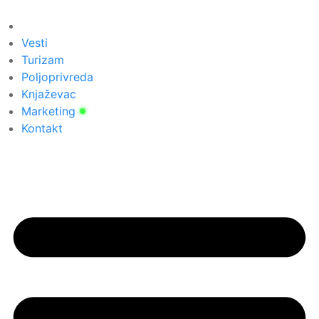
Скочите
на
садржај
Vesti
Turizam
Poljoprivreda
Knjaževac
Marketing
Kontakt